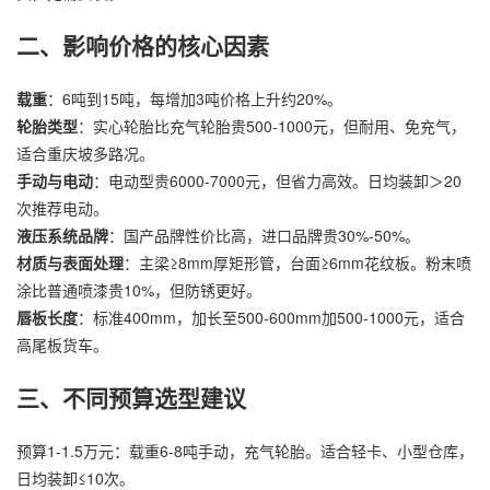
二、影响价格的核心因素
载重
：6吨到15吨，每增加3吨价格上升约20%。
轮胎类型
：实心轮胎比充气轮胎贵500-1000元，但耐用、免充气，
适合重庆坡多路况。
手动与电动
：电动型贵6000-7000元，但省力高效。日均装卸＞20
次推荐电动。
液压系统品牌
：国产品牌性价比高，进口品牌贵30%-50%。
材质与表面处理
：主梁≥8mm厚矩形管，台面≥6mm花纹板。粉末喷
涂比普通喷漆贵10%，但防锈更好。
唇板长度
：标准400mm，加长至500-600mm加500-1000元，适合
高尾板货车。
三、不同预算选型建议
预算1-1.5万元：载重6-8吨手动，充气轮胎。适合轻卡、小型仓库，
日均装卸≤10次。