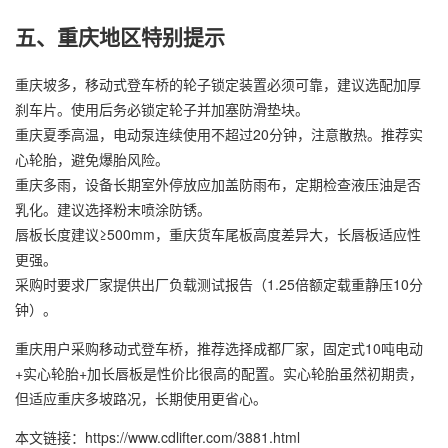
五、重庆地区特别提示
重庆坡多，移动式登车桥的轮子锁定装置必须可靠，建议选配加厚
刹车片。使用后务必锁定轮子并加塞防滑垫块。
重庆夏季高温，电动泵连续使用不超过20分钟，注意散热。推荐实
心轮胎，避免爆胎风险。
重庆多雨，设备长期室外停放应加盖防雨布，定期检查液压油是否
乳化。建议选择粉末喷涂防锈。
唇板长度建议≥500mm，重庆货车尾板高度差异大，长唇板适应性
更强。
采购时要求厂家提供出厂负载测试报告（1.25倍额定载重静压10分
钟）。
重庆用户采购移动式登车桥，推荐选择成都厂家，固定式10吨电动
+实心轮胎+加长唇板是性价比很高的配置。实心轮胎虽然初期贵，
但适应重庆多坡路况，长期使用更省心。
本文链接：https://www.cdlifter.com/3881.html