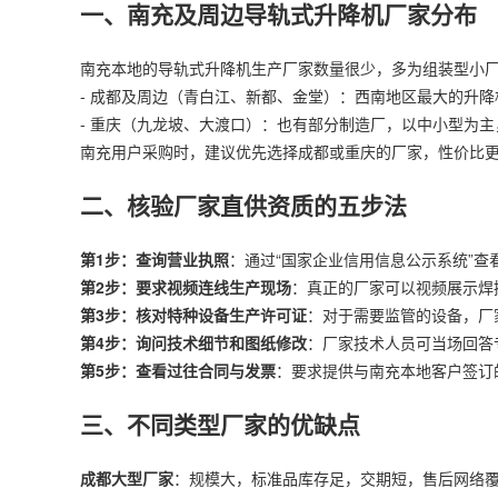
一、南充及周边导轨式
升降机厂家
分布
南充本地的导轨式升降机生产厂家数量很少，多为组装型小
- 成都及周边（青白江、新都、金堂）：西南地区最大的升降
- 重庆（九龙坡、大渡口）：也有部分制造厂，以中小型为主
南充用户采购时，建议优先选择成都或重庆的厂家，性价比
二、核验厂家直供资质的五步法
第1步：查询营业执照
：通过“国家企业信用信息公示系统”查看
第2步：要求视频连线生产现场
：真正的厂家可以视频展示焊
第3步：核对特种设备生产许可证
：对于需要监管的设备，厂
第4步：询问技术细节和图纸修改
：厂家技术人员可当场回答
第5步：查看过往合同与发票
：要求提供与南充本地客户签订
三、不同类型厂家的优缺点
成都大型厂家
：规模大，标准品库存足，交期短，售后网络