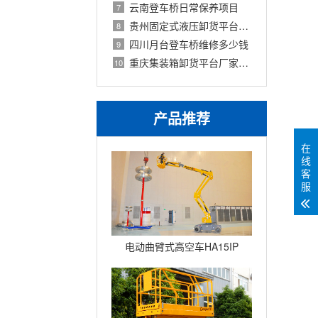
云南登车桥日常保养项目
7
贵州固定式液压卸货平台价格
8
四川月台登车桥维修多少钱
9
重庆集装箱卸货平台厂家推荐
10
产品推荐
在
线
客
服
电动曲臂式高空车HA15IP