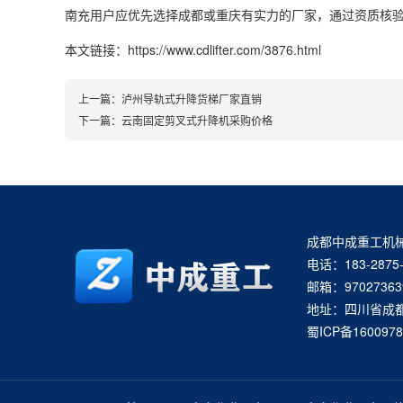
南充用户应优先选择成都或重庆有实力的厂家，通过资质核
本文链接：https://www.cdlifter.com/3876.html
上一篇：
泸州导轨式升降货梯厂家直销
下一篇：
云南固定剪叉式升降机采购价格
成都中成重工机
电话：183-2875-
邮箱：97027363
地址：四川省成
蜀ICP备1600978