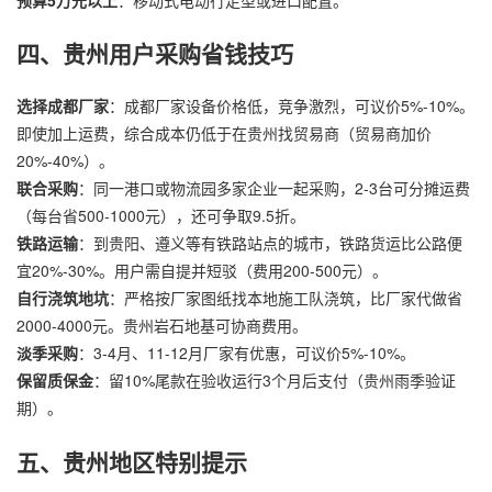
四、贵州用户采购省钱技巧
选择成都厂家
：成都厂家设备价格低，竞争激烈，可议价5%-10%。
即使加上运费，综合成本仍低于在贵州找贸易商（贸易商加价
20%-40%）。
联合采购
：同一港口或物流园多家企业一起采购，2-3台可分摊运费
（每台省500-1000元），还可争取9.5折。
铁路运输
：到贵阳、遵义等有铁路站点的城市，铁路货运比公路便
宜20%-30%。用户需自提并短驳（费用200-500元）。
自行浇筑地坑
：严格按厂家图纸找本地施工队浇筑，比厂家代做省
2000-4000元。贵州岩石地基可协商费用。
淡季采购
：3-4月、11-12月厂家有优惠，可议价5%-10%。
保留质保金
：留10%尾款在验收运行3个月后支付（贵州雨季验证
期）。
五、贵州地区特别提示