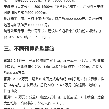
水、毕节等2000-3000元；偏远县3000-4500元。
安装费
（固定式）：800-1500元（不含地坑施工）。厂家派员安装
可能加收差旅费500-1000元。
地坑施工
：用户自行按图纸浇筑，费用约2500-5000元。贵州岩石
地基需加破碎费1000-2000元。
防锈处理升级
：贵州雨季长，建议从普通喷漆升级为粉末喷涂，加
价10%-15%（约200-500元）。
三、不同预算选型建议
预算2-2.5万元
：载重10吨固定式手动，标准唇板。适合小型集装箱
中转站，日均装卸≤10次。预留运费和地坑施工约4000元，总投入
约2.5-3.0万元。
预算2.5-3.5万元
：载重10吨固定式电动或15吨手动，加长唇板。推
荐10吨电动+加长唇板，总投入约3.5-4.5万元（含运费、地坑）。
性价比高。
预算3.5-5万元
：载重15吨固定式电动，加长唇板，粉末喷涂。适合
大型堆场、高频装卸，总投入约5-6万元。
预算5万元以上
：移动式电动行走型或进口配置。