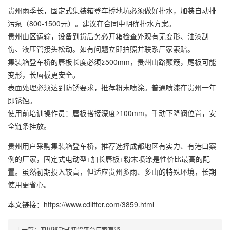
贵州雨季长，固定式集装箱登车桥地坑必须做好排水，加装自动排
污泵（800-1500元）。建议在合同中明确排水方案。
贵州山区运输，设备到货后务必开箱检查外观有无变形、油漆刮
伤、液压管接头松动。如有问题立即拍照并联系厂家索赔。
集装箱登车桥的唇板长度必须≥500mm，贵州山路颠簸，尾板可能
变形，长唇板更安全。
表面处理必须达到防锈要求，推荐粉末喷涂。普通喷漆在贵州一年
即锈蚀。
使用前培训操作员：唇板搭接深度≥100mm，手动下降阀位置，安
全链条挂放。
贵州用户采购集装箱登车桥，推荐选择成都地区有实力、有港口案
例的厂家，固定式电动型+加长唇板+粉末喷涂是性价比最高的配
置。虽然初期投入较高，但适应贵州多雨、多山的特殊环境，长期
使用更省心。
本文链接：https://www.cdlifter.com/3859.html
上一篇：
四川移动式卸货平台厂家直销