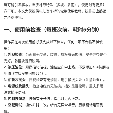
当可能引发事故。重庆地形特殊（多坡、多雨），使用时有更多注
意事项。本文为您提供电动登车桥的完整使用教程，操作员应熟读
并严格遵守。
一、使用前检查（每班次前，耗时5分钟）
操作员在每次使用前必须完成以下检查，任何一项不合格不得使
用：
1.
外观检查
：台面有无变形、裂纹，唇板有无损伤，安全链条是否
完好，防撞块是否脱落。
2.
液压油位
：观察油箱油标，油位应在中上线。不足添加46#抗磨液
压油（重庆夏季可换68#）。
3.
油管及接头
：目视检查有无渗漏，用手摸接头处（注意油温）。
4.
电源线及插头
：检查电缆有无破损，插头是否松动。重庆多雨，
注意插座防潮。
5.
控制按钮盒
：按钮有无卡滞，指示灯是否正常。
6.
空载测试
：操作升降一次，听有无异常噪音，唇板翻转是否到
位。