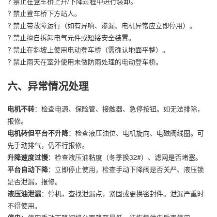
? 禁止在登车桥上升/下降过程中进行装卸。
? 禁止登车桥下方站人。
? 禁止带故障运行（如有异响、渗漏、电机异常应立即停用）。
? 禁止擅自拆卸电气元件或短接安全装置。
? 禁止在斜坡上使用电动登车桥（需确认地面平整）。
? 禁止雨天在室外使用未做防雨处理的电动登车桥。
六、异常情况处理
电机不转
：检查电源、保险管、接触器、急停按钮。如无法排除，
报修。
电机转但平台不升降
：检查液压油位、电机旋向、电磁阀线圈。可
先手动排气，仍不行报修。
升降速度过慢
：检查液压油粘度（冬季换32#）、滤网是否堵塞。
平台自动下降
：立即停止使用，检查手动下降阀是否关严、液压锁
是否泄漏。报修。
液压油泄漏
：停机，查找泄漏点，紧固或更换密封件。泄漏严重时
不得使用。