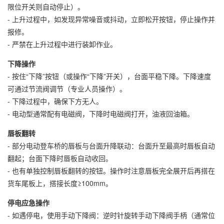
限位开关则自动停止）。
- 上升过程中，如发现异常噪音或抖动，立即松开按钮，停止操作并
报修。
- 严禁在上升过程中进行装卸作业。
下降操作
- 按住“下降”按钮（或操作“下降”开关），台面平稳下降。下降速度
可通过节流阀调节（专业人员操作）。
- 下降过程中，确保下方无人。
- 电动型通常配有电磁阀，下降时电磁阀打开，油液回油箱。
唇板翻转
- 部分电动登车桥的唇板与台面升降联动：台面升至最高时唇板自动
翻起；台面下降时唇板自动收回。
- 也有单独控制唇板翻转的按钮。操作时注意唇板完全展开后再搭在
货车尾板上，搭接长度≥100mm。
停电应急操作
- 如遇停电，使用手动下降阀：逆时针旋转手动下降阀手柄（通常位