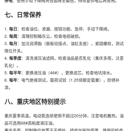
停电
：使用手动下降阀将台面降至最低，待恢复供电后再使用。
七、日常保养
1.
每日
：检查油位、渗漏、按钮功能、急停、手动下降阀。
2.
每周
：清理控制箱灰尘，检查电缆破损。
3.
每月
：加注润滑脂（唇板铰接点、油缸支座），紧固螺栓，测试
限位开关。
4.
每季度
：清洗液压油滤网，检查油品是否乳化（重庆多雨，注意
乳化）。
5.
每半年
：更换液压油（46#），更换滤芯，检查地坑排水。
6.
每年
：电气绝缘测试，载荷试验（1.25倍额定载重），防锈补
漆。
八、重庆地区特别提示
重庆夏季高温，电动泵连续使用不超过20分钟，注意电机散热。油
品可选用68#高粘度液压油。
重庆多雨，控制箱应放置于干燥处，插座加装防雨罩。使用前检查