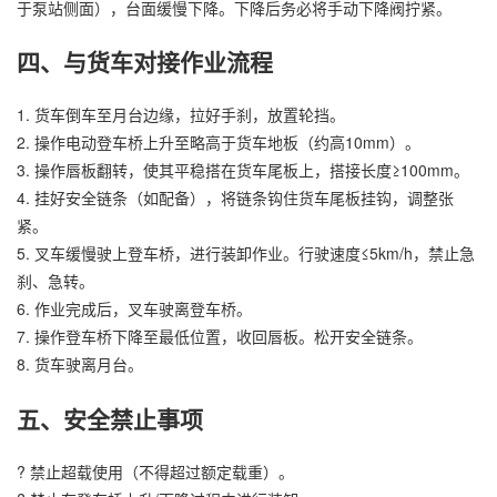
于泵站侧面），台面缓慢下降。下降后务必将手动下降阀拧紧。
四、与货车对接作业流程
1. 货车倒车至月台边缘，拉好手刹，放置轮挡。
2. 操作电动登车桥上升至略高于货车地板（约高10mm）。
3. 操作唇板翻转，使其平稳搭在货车尾板上，搭接长度≥100mm。
4. 挂好安全链条（如配备），将链条钩住货车尾板挂钩，调整张
紧。
5. 叉车缓慢驶上登车桥，进行装卸作业。行驶速度≤5km/h，禁止急
刹、急转。
6. 作业完成后，叉车驶离登车桥。
7. 操作登车桥下降至最低位置，收回唇板。松开安全链条。
8. 货车驶离月台。
五、安全禁止事项
? 禁止超载使用（不得超过额定载重）。