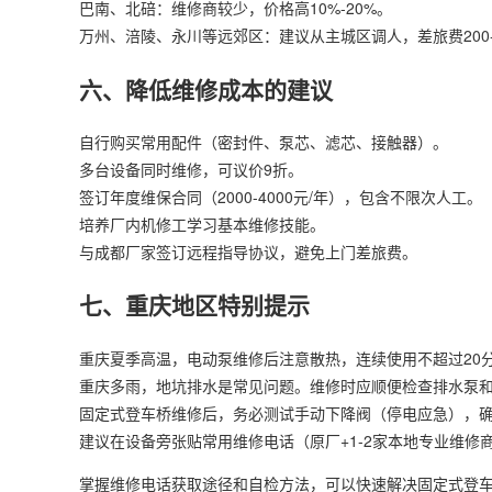
巴南、北碚：维修商较少，价格高10%-20%。
万州、涪陵、永川等远郊区：建议从主城区调人，差旅费200-
六、降低维修成本的建议
自行购买常用配件（密封件、泵芯、滤芯、接触器）。
多台设备同时维修，可议价9折。
签订年度维保合同（2000-4000元/年），包含不限次人工。
培养厂内机修工学习基本维修技能。
与成都厂家签订远程指导协议，避免上门差旅费。
七、重庆地区特别提示
重庆夏季高温，电动泵维修后注意散热，连续使用不超过20分
重庆多雨，地坑排水是常见问题。维修时应顺便检查排水泵
固定式登车桥维修后，务必测试手动下降阀（停电应急），
建议在设备旁张贴常用维修电话（原厂+1-2家本地专业维修
掌握维修电话获取途径和自检方法，可以快速解决固定式登