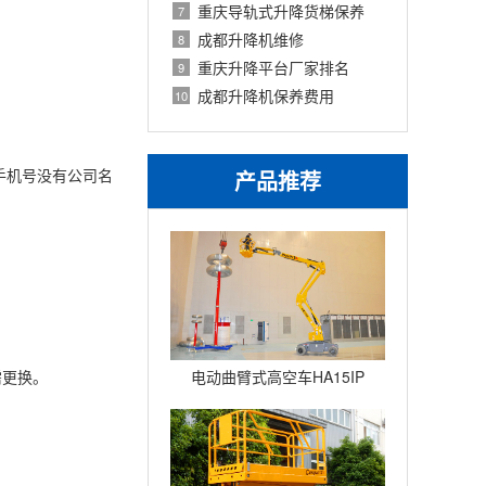
重庆导轨式升降货梯保养
7
成都升降机维修
8
重庆升降平台厂家排名
9
成都升降机保养费用
10
手机号没有公司名
产品推荐
需更换。
电动曲臂式高空车HA15IP