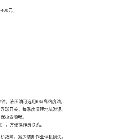
400元。
钟。液压油可选用68#高粘度油。
和浮球开关，每季度清理地坑淤泥。
确保拉索顺畅。
商），方便操作员联系。
车桥故障，减少装卸作业停机损失。