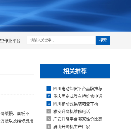
空作业平台
搜索
相关推荐
四川电动卸货平台品牌推荐
1
重庆固定式登车桥维修电话
2
四川移动式集装箱登车桥选购指南
3
雅安升降机维修电话
4
升降缓慢、唇板不
广安升降平台哪家性价比高
5
检方法以及维修费用
眉山升降机生产厂家
6