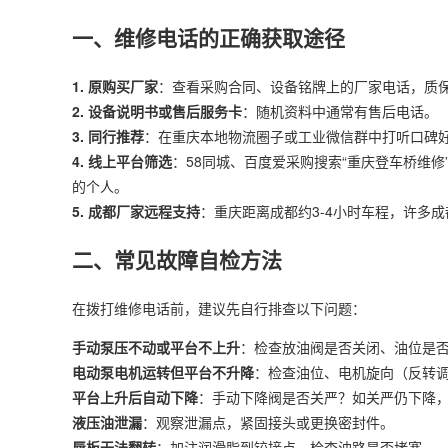
一、维修电话的正确获取途径
1. 原购买厂家
：查看采购合同、设备铭牌上的厂家电话，质
2. 设备说明书或售后服务卡
：随机资料中通常有售后电话。
3. 同行推荐
：在重庆本地物流圈子或工业微信群中打听口碑
4. 线上平台筛选
：58同城、百度爱采购搜索“重庆登车桥维修
的个人。
5. 成都厂家远程支持
：重庆距离成都约3-4小时车程，许多
二、常见故障自检方法
在拨打维修电话前，建议先自行排查以下问题：
手动泵压不动或平台不上升
：检查放油阀是否关闭、油位是
电动泵电机运转但平台不升降
：检查油位、电机旋向（反转
平台上升后自动下降
：手动下降阀是否关严？如关严仍下降
液压油泄漏
：观察泄漏点，紧固接头或更换密封件。
唇板无法翻转
：加注润滑脂到铰接点，检查油路是否堵塞。