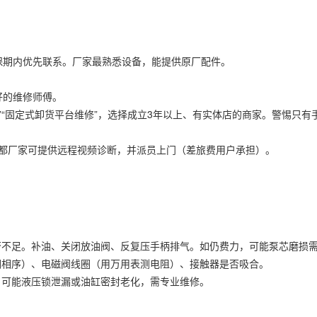
保期内优先联系。厂家最熟悉设备，能提供原厂配件。
好的维修师傅。
”“固定式卸货平台维修”，选择成立3年以上、有实体店的商家。警惕只有
成都厂家可提供远程视频诊断，并派员上门（差旅费用户承担）。
否不足。补油、关闭放油阀、反复压手柄排气。如仍费力，可能泵芯磨损
调相序）、电磁阀线圈（用万用表测电阻）、接触器是否吸合。
，可能液压锁泄漏或油缸密封老化，需专业维修。