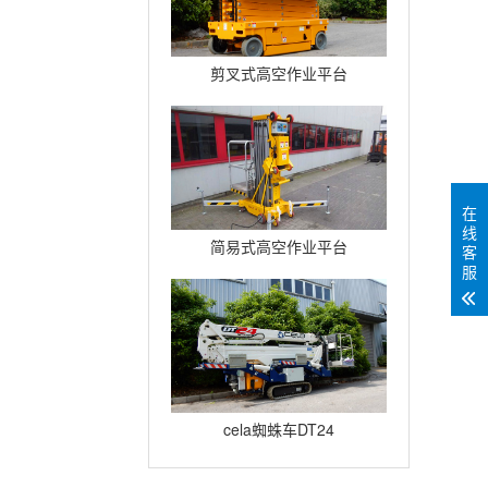
剪叉式高空作业平台
Compact12
在
线
简易式高空作业平台
客
服
Quickup7
cela蜘蛛车DT24