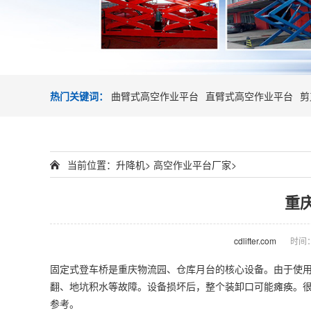
热门关键词：
曲臂式高空作业平台
直臂式高空作业平台
剪
当前位置：
升降机
>
高空作业平台厂家
>
重
cdlifter.com
时间：2
固定式
登车桥
是重庆物流园、仓库月台的核心设备。由于使
翻、地坑积水等故障。设备损坏后，整个装卸口可能瘫痪。
参考。