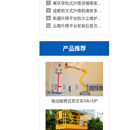
重庆导轨式升降货梯哪家好？厂家对比与
7
成都剪叉式升降机维修多少钱？收费标准
8
新疆升降平台防沙尘维护与清洁规范
9
云南升降平台安装后首次调试与验收流程
10
产品推荐
电动曲臂式高空车HA15IP