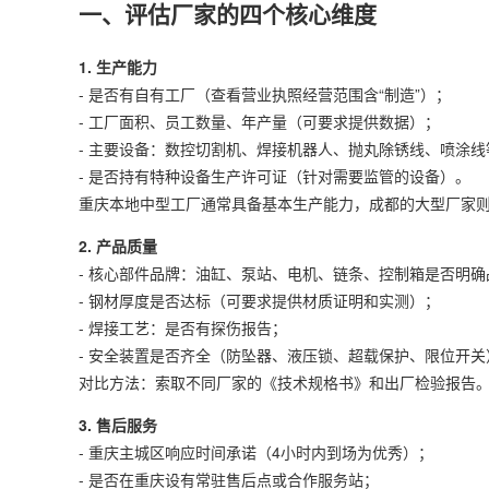
一、评估厂家的四个核心维度
1. 生产能力
- 是否有自有工厂（查看营业执照经营范围含“制造”）；
- 工厂面积、员工数量、年产量（可要求提供数据）；
- 主要设备：数控切割机、焊接机器人、抛丸除锈线、喷涂线
- 是否持有特种设备生产许可证（针对需要监管的设备）。
重庆本地中型工厂通常具备基本生产能力，成都的大型厂家
2. 产品质量
- 核心部件品牌：油缸、泵站、电机、链条、控制箱是否明确
- 钢材厚度是否达标（可要求提供材质证明和实测）；
- 焊接工艺：是否有探伤报告；
- 安全装置是否齐全（防坠器、液压锁、超载保护、限位开关
对比方法：索取不同厂家的《技术规格书》和出厂检验报告
3. 售后服务
- 重庆主城区响应时间承诺（4小时内到场为优秀）；
- 是否在重庆设有常驻售后点或合作服务站；