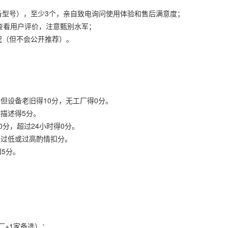
备型号），至少3个，亲自致电询问使用体验和售后满意度；
，查看用户评价，注意甄别水军；
况（但不会公开推荐）。
厂但设备老旧得10分，无工厂得0分。
糊描述得5分。
0分，超过24小时得0分。
，过低或过高酌情扣分。
扣5分。
厂+1家备选）；