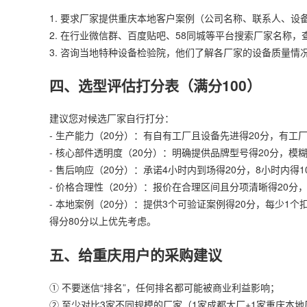
1. 要求厂家提供重庆本地客户案例（公司名称、联系人、设
2. 在行业微信群、百度贴吧、58同城等平台搜索厂家名称
3. 咨询当地特种设备检验院，他们了解各厂家的设备质量情
四、选型评估打分表（满分100）
建议您对候选厂家自行打分：
- 生产能力（20分）：有自有工厂且设备先进得20分，有工
- 核心部件透明度（20分）：明确提供品牌型号得20分，模
- 售后响应（20分）：承诺4小时内到场得20分，8小时内得1
- 价格合理性（20分）：报价在合理区间且分项清晰得20分
- 本地案例（20分）：提供3个可验证案例得20分，每少1个
得分80分以上优先考虑。
五、给重庆用户的采购建议
① 不要迷信“排名”，任何排名都可能被商业利益影响；
② 至少对比3家不同规模的厂家（1家成都大厂+1家重庆本地