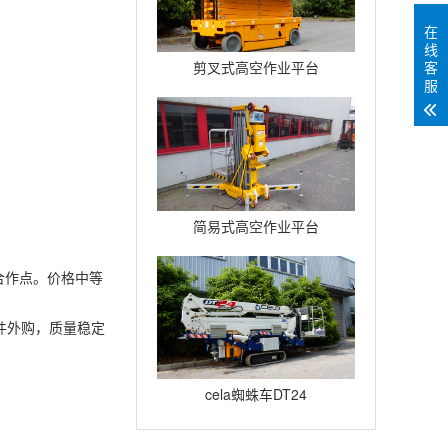
在
线
客
剪叉式高空作业平台
服
Compact12
简易式高空作业平台
Quickup7
合作点。价格中等
件外购，质量稳定
cela蜘蛛车DT24