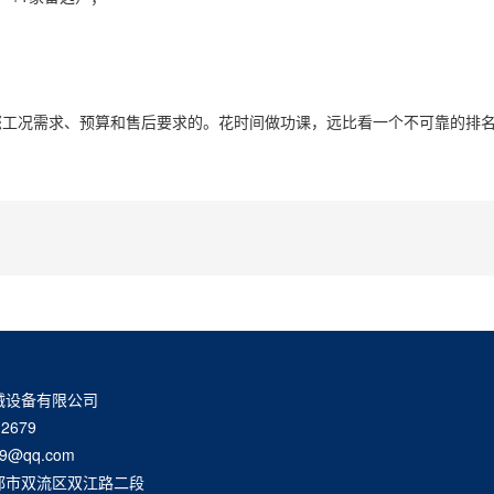
；
您工况需求、预算和售后要求的。花时间做功课，远比看一个不可靠的排
械设备有限公司
2679
9@qq.com
都市双流区双江路二段