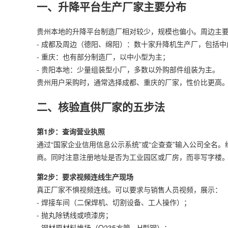
一、升降平台生产厂家主要分布
贵州本地的升降平台制造厂相对较少，规模也偏小。周边主
- 成都及周边（德阳、绵阳）：数十家
升降机
生产厂，包括中
- 重庆：也有部分制造厂，以中小型为主；
- 贵阳本地：少量组装型小厂，多数以外购部件组装为主。
贵州用户采购时，通常选择成都、重庆的厂家，性价比更高
二、核验直供厂家的五步法
第1步：查询营业执照
通过“国家企业信用信息公示系统”或“企查查”输入公司全名。经
商。同时注意注册地址是否为工业园区或厂房，而非写字楼
第2步：要求视频连线生产现场
真正厂家不惧视频连线。可以要求与销售人员视频，展示：
- 焊接车间（二保焊机、切割设备、工人操作）；
- 抛丸除锈线或喷漆房；
- 钢材原材料堆场（Q235方管、H型钢）；