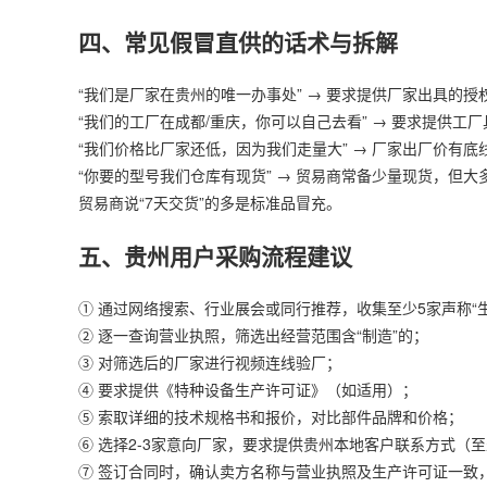
四、常见假冒直供的话术与拆解
“我们是厂家在贵州的唯一办事处” → 要求提供厂家出具的
“我们的工厂在成都/重庆，你可以自己去看” → 要求提供
“我们价格比厂家还低，因为我们走量大” → 厂家出厂价有
“你要的型号我们仓库有现货” → 贸易商常备少量现货，但
贸易商说“7天交货”的多是标准品冒充。
五、贵州用户采购流程建议
① 通过网络搜索、行业展会或同行推荐，收集至少5家声称“
② 逐一查询营业执照，筛选出经营范围含“制造”的；
③ 对筛选后的厂家进行视频连线验厂；
④ 要求提供《特种设备生产许可证》（如适用）；
⑤ 索取详细的技术规格书和报价，对比部件品牌和价格；
⑥ 选择2-3家意向厂家，要求提供贵州本地客户联系方式（
⑦ 签订合同时，确认卖方名称与营业执照及生产许可证一致，