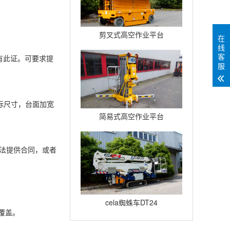
剪叉式高空作业平台
在
线
Compact12
客
有此证。可要求提
服
标尺寸，台面加宽
简易式高空作业平台
Quickup7
无法提供合同，或者
cela蜘蛛车DT24
覆盖。