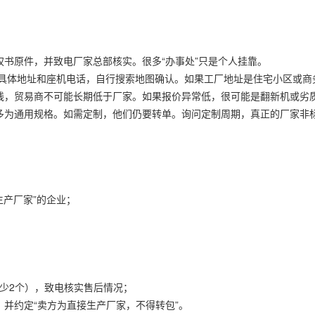
授权书原件，并致电厂家总部核实。很多“办事处”只是个人挂靠。
工厂具体地址和座机电话，自行搜索地图确认。如果工厂地址是住宅小区或
底线，贸易商不可能长期低于厂家。如果报价异常低，很可能是翻新机或劣
大多为通用规格。如需定制，他们仍要转单。询问定制周期，真正的厂家非标定
生产厂家”的企业；
至少2个），致电核实售后情况；
并约定“卖方为直接生产厂家，不得转包”。