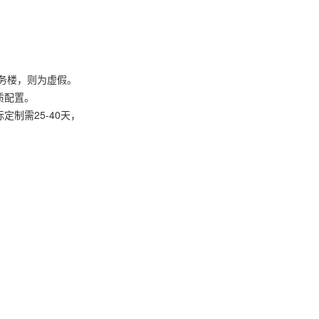
商务楼，则为虚假。
质配置。
制需25-40天，