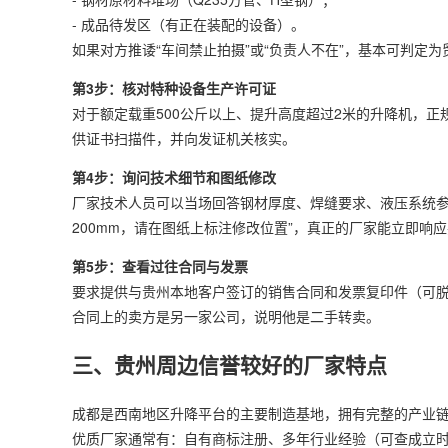
- 成品待发区（有正在装配的设备）。
如果对方推诿“车间禁止拍摄”或“负责人不在”，基本可判定为
第3步：核对特种设备生产许可证
对于额定载重500公斤以上、提升高度超过2米的升降机，
供证书扫描件，并向发证机关核实。
第4步：询问技术细节和图纸修改
厂家技术人员可以当场回答钢材厚度、焊缝要求、液压系统参
200mm，请在图纸上标注修改位置”，真正的厂家能立即响
第5步：查看过往合同与发票
要求提供与贵州本地客户签订的销售合同和发票复印件（可脱
合同上的卖方是另一家公司，说明他是二手转卖。
三、贵州周边信誉较好的厂家特点
成都是西南地区升降平台的主要制造基地，拥有完整的产业链
优质厂家通常有：自有商标注册、多年行业经验（可查成立