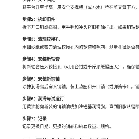
将平台升至半高，用安全支撑架（或方木）垫在剪叉臂下方
步骤2：拆卸旧件
拆下开口销或挡圈，用手锤和冲头将旧销轴打出。如果销轴
步骤3：清理铰接孔
用细砂纸或铰刀清理铰接孔内的锈迹和毛刺，测量孔径是否
步骤4：安装新轴套
将新轴套压入铰接孔（可用台钳或千斤顶缓慢压入），确保
步骤5：安装新销轴
涂抹润滑脂后穿入销轴，装上垫圈和开口销（或弹簧卡）。
步骤6：润滑与试运行
用黄油枪向新装的销轴油嘴加注锂基润滑脂，直到旧脂从缝
步骤7：记录
记录更换日期、更换的销轴和轴套数量、规格。