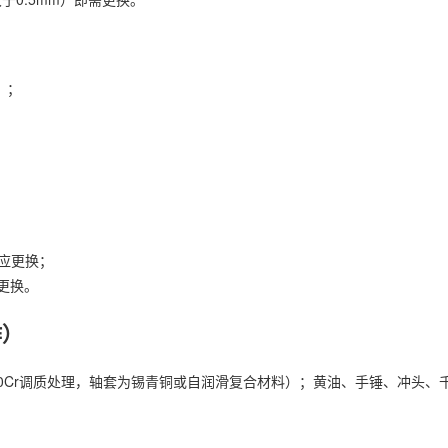
）；
；
年应更换；
更换。
作）
0Cr调质处理，轴套为锡青铜或自润滑复合材料）；黄油、手锤、冲头、