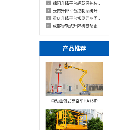
绵阳升降平台超载保护装置原理与定期校
7
云南升降平台控制系统升级改造方案（
8
重庆升降平台常见异响类型及快速排除方
9
成都导轨式升降机链条更换周期与磨损判
10
产品推荐
电动曲臂式高空车HA15IP