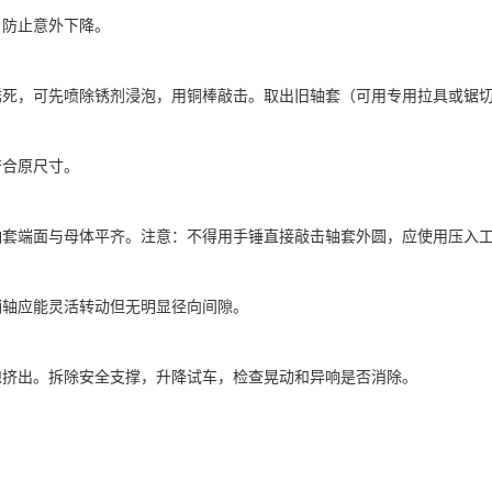
，防止意外下降。
锈死，可先喷除锈剂浸泡，用铜棒敲击。取出旧轴套（可用专用拉具或锯
符合原尺寸。
轴套端面与母体平齐。注意：不得用手锤直接敲击轴套外圆，应使用压入
销轴应能灵活转动但无明显径向间隙。
隙挤出。拆除安全支撑，升降试车，检查晃动和异响是否消除。