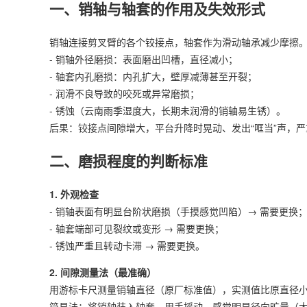
一、销轴与轴套的作用及失效形式
销轴连接剪叉臂的各个铰接点，轴套作为滑动轴承减少摩擦
- 销轴外径磨损：表面磨出凹槽，直径减小；
- 轴套内孔磨损：内孔扩大，壁厚减薄甚至开裂；
- 润滑不良导致的咬死或异常磨损；
- 锈蚀（云南雨季湿度大，长期未润滑的销轴易生锈）。
后果：铰接点间隙增大，平台升降时晃动、发出“哐当”声，
二、磨损程度的判断标准
1. 外观检查
- 销轴表面有明显台阶状磨损（手摸感觉凹陷）→ 需要更换
- 轴套端部可见裂纹或变形 → 需要更换；
- 锈蚀严重且转动卡滞 → 需要更换。
2. 间隙测量法（最准确）
用游标卡尺测量销轴直径（原厂标准值），实测值比原直径小0
简易法：将销轴装入轴套，用手摇动，感觉明显径向旷量（大于