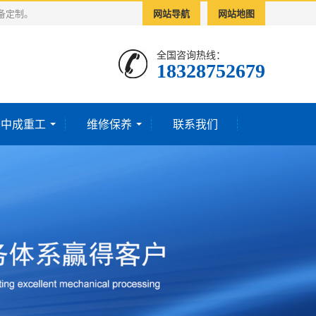
备定制。
网站导航
网站地图
全国咨询热线：
18328752679‬
于中成重工
维修保养
联系我们