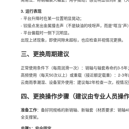
3. 运行表现
- 平台升降时在某一位置明显晃动；
- 铰接点发出金属撞击声（不是缺油的吱呀声，而是“哐当”声
- 平台偏载时一侧下沉明显。
出现上述现象，即使间隙未超标，也应检查并视情况更换。
三、更换周期建议
正常使用条件下（每周润滑一次）：销轴与轴套寿命约3-5年
高频使用（每天50次以上）或重载（接近额定载重）：2-3
云南雨季潮湿、设备室外使用：建议每2年检查一次，视情况
四、更换操作步骤（建议由专业人员操
准备工作
：备好同规格的新销轴、新轴套（材质要求：销轴4
全支撑架。
步骤1：安全固定