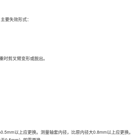
。主要失效形式：
严重时剪叉臂变形或脱出。
；
.5mm以上应更换。测量轴套内径，比原内径大0.8mm以上应更换。
0.5mm）即需更换。