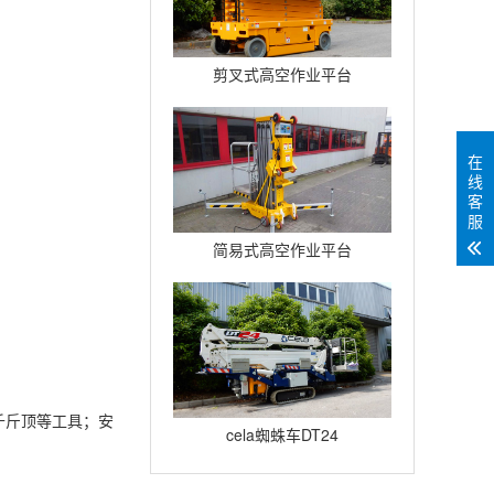
剪叉式高空作业平台
Compact12
在
线
客
服
简易式高空作业平台
Quickup7
千斤顶等工具；安
cela蜘蛛车DT24