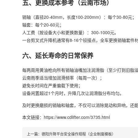
五、更换成本参考（云南市场）
销轴（直径20-40mm，长度100-200mm）：每个30-80元；
轴套：每个20-60元；
人工费（按设备大小和更换数量）：300-1000元。
一台剪叉式
升降机
通常有8-16个铰接点，全车更换销轴套件材料费约
六、延长寿命的日常保养
每两周用黄油枪向所有销轴油嘴加注润滑脂（至少打到旧脂
云南雨季适当增加润滑频率（每周一次）；
避免长时间在严重偏载下使用；
设备闲置超过1个月时，升降几次让润滑脂分布均匀。
及时更换磨损的销轴和轴套，不仅可以消除晃动和异响，还
本文链接：https://www.cdlifter.com/3735.html
上一篇：
德阳升降平台安全操作规程（企业制度模板）