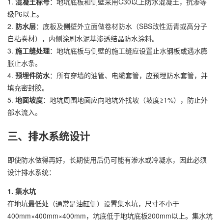
1.
混凝土标号
：地坑底板和侧壁采用C30以上防水混凝土，抗渗等
级P6以上。
2.
防水层
：底板及侧壁外立面做卷材防水（SBS改性沥青或高分子
自粘卷材），内侧涂刷水泥基渗透结晶防水涂料。
3.
施工缝处理
：地坑底板与侧壁的施工缝应设置止水钢板或遇水膨
胀止水条。
4.
预埋件防水
：所有穿墙的油管、电缆套管，应预埋防水套管，并
填充密封胶。
5.
地面坡度
：地坑周围地面应向地坑外找坡（坡度≥1%），防止外
部水流入。
三、排水系统设计
即使防水做得再好，长期使用后仍可能有渗水或冷凝水，因此必须
设计排水系统：
1. 集水坑
在地坑最低处（通常是油缸侧）设置集水坑，尺寸不小于
400mm×400mm×400mm，坑底低于地坑底板200mm以上。集水坑