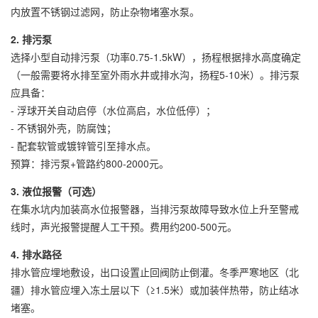
内放置不锈钢过滤网，防止杂物堵塞水泵。
2. 排污泵
选择小型自动排污泵（功率0.75-1.5kW），扬程根据排水高度确定
（一般需要将水排至室外雨水井或排水沟，扬程5-10米）。排污泵
应具备：
- 浮球开关自动启停（水位高启，水位低停）；
- 不锈钢外壳，防腐蚀；
- 配套软管或镀锌管引至排水点。
预算：排污泵+管路约800-2000元。
3. 液位报警（可选）
在集水坑内加装高水位报警器，当排污泵故障导致水位上升至警戒
线时，声光报警提醒人工干预。费用约200-500元。
4. 排水路径
排水管应埋地敷设，出口设置止回阀防止倒灌。冬季严寒地区（北
疆）排水管应埋入冻土层以下（≥1.5米）或加装伴热带，防止结冰
堵塞。