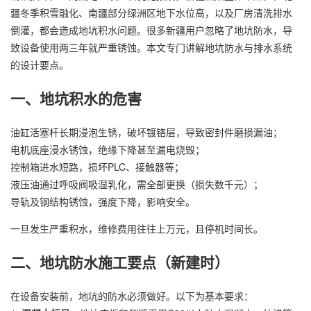
疆冬季积雪融化、南疆部分绿洲区地下水位高，以及厂房清洗排水
倒灌，都会造成地坑积水问题。很多新疆用户忽略了地坑防水，导
致设备使用两三年就严重锈蚀。本文专门讲解地坑防水与排水系统
的设计要点。
一、地坑积水的危害
油缸活塞杆长期浸泡生锈，破坏镀铬层，导致密封件磨损漏油；
电机底座浸水锈蚀，绝缘下降甚至漏电烧毁；
控制箱进水短路，损坏PLC、接触器等；
液压油通过呼吸阀吸湿乳化，需全部更换（损失数千元）；
导轨及钢结构锈蚀，强度下降，影响安全。
一旦发生严重积水，维修费用往往上万元，且停机时间长。
二、地坑防水施工要点（新建时）
在设备安装前，地坑的防水必须做好。以下为基本要求：