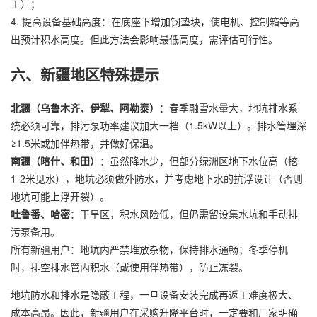
工）；
4. 提高设备基础高度：在底座下增加钢垫块，使电机、控制箱等高
出预计积水高度。但此方法会影响最低高度，需评估可行性。
六、新疆地区特殊提示
北疆（乌鲁木齐、伊犁、阿勒泰）
：春季融雪水量大，地坑排水系
统必须可靠，排污泵功率建议加大一档（1.5kW以上）。排水管埋深
≥1.5米或加伴热带，并做好保温。
南疆（喀什、和田）
：虽然降水少，但部分绿洲区地下水位高（挖
1-2米见水），地坑必须做外防水，并考虑地下水的抗浮设计（否则
地坑可能上浮开裂）。
吐鲁番、哈密
：干旱区，积水风险低，但仍需留设集水坑和手动排
污泵备用。
所有新疆用户：地坑内严禁堆放杂物，保持排水通畅；冬季停机
时，排空排水管内积水（或使用伴热带），防止冻裂。
地坑防水和排水是隐蔽工程，一旦设备安装完成再返工难度极大、
成本高昂。因此，新疆用户在采购升降平台时，一定要和厂家明确