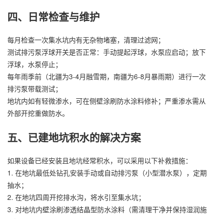
四、日常检查与维护
每月检查一次集水坑内有无杂物堵塞，清理过滤网；
测试排污泵浮球开关是否正常：手动提起浮球，水泵应启动；放下
浮球，水泵停止；
每年雨季前（北疆为3-4月融雪期，南疆为6-8月暴雨期）进行一次
排污泵带载测试；
地坑内如有轻微渗水，可在侧壁涂刷防水涂料修补；严重渗水需从
外部开挖重做防水。
五、已建地坑积水的解决方案
如果设备已经安装且地坑经常积水，可以采用以下补救措施：
1. 在地坑最低处钻孔安装手动或自动排污泵（小型潜水泵），定期
抽水；
2. 在地坑四周开挖排水沟，将水引至集水坑；
3. 对地坑内壁涂刷渗透结晶型防水涂料（需清理干净并保持湿润施