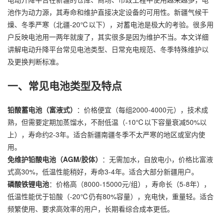
池作为动力源，其寿命和维护直接决定设备的可用性。新疆气候干
燥、冬季严寒（北疆-20℃以下），对蓄电池是极大的考验。很多用
户反映电池用一两年就废了，其实很多是因为维护不当。本文详细
讲解电动升降平台常见电池类型、日常充电规范、冬季特殊维护以
及更换判断标准。
一、常见电池类型及特点
铅酸蓄电池（富液式）
：价格便宜（每组2000-4000元），技术成
熟，但需要定期加蒸馏水，不耐低温（-10℃以下容量衰减50%以
上），寿命约2-3年。适合新疆南疆冬季不太严寒的地区或室内使
用。
免维护铅酸电池（AGM/胶体）
：无需加水，自放电小，价格比富液
式高30%，低温性能稍好，寿命3-4年。适合大部分新疆用户。
磷酸铁锂电池
：价格高（8000-15000元/组），寿命长（5-8年），
低温性能优于铅酸（-20℃仍有80%容量），充电快，重量轻。适合
频繁使用、要求高效率的用户，长期看综合成本更低。