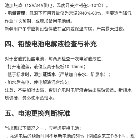
池加热垫（12V/24V供电，温度开关控制在5-10℃）。
-
电量管理
：低温下可用容量仅为常温的40%-60%，需要适当降低
作业时长预期，或增加备用电池组。
新疆用户冬季应将设备停放在室内或保温库房，严禁露天过夜。
四、铅酸电池电解液检查与补充
对于富液式铅酸电池，每两周检查一次电解液液位：
- 打开电池盖，液位应高于极板10-15mm；
- 低于标准时，添加
蒸馏水
（严禁加自来水、矿泉水）；
- 加水后充电，使电解液混合均匀。
注意：不要加得太满，否则充电时电解液会溢出腐蚀设备。新疆水
质偏硬，务必使用蒸馏水。
五、电池更换判断标准
当出现以下情况之一，应考虑更换电池：
1. 充满电后的续航时间不足新电池的50%（例如原来工作8小时，现