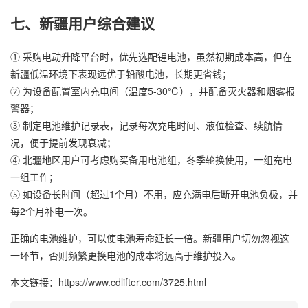
七、新疆用户综合建议
① 采购电动升降平台时，优先选配锂电池，虽然初期成本高，但在
新疆低温环境下表现远优于铅酸电池，长期更省钱；
② 为设备配置室内充电间（温度5-30℃），并配备灭火器和烟雾报
警器；
③ 制定电池维护记录表，记录每次充电时间、液位检查、续航情
况，便于提前发现衰减；
④ 北疆地区用户可考虑购买备用电池组，冬季轮换使用，一组充电
一组工作；
⑤ 如设备长时间（超过1个月）不用，应充满电后断开电池负极，并
每2个月补电一次。
正确的电池维护，可以使电池寿命延长一倍。新疆用户切勿忽视这
一环节，否则频繁更换电池的成本将远高于维护投入。
本文链接：https://www.cdlifter.com/3725.html