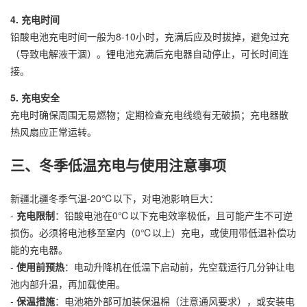
4. 充电时间
铅酸电池充电时间一般为8-10小时，充满后应及时拔掉，避免过充
（导致电解液干涸）。锂电池充满后充电器自动停止，可长时间连
接。
5. 充电安全
充电时确保周围无易燃物；定期检查充电线缆有无破损；充电器散
热风扇应正常运转。
三、冬季低温充电与使用注意事项
新疆北疆冬季气温-20℃以下，对电池影响巨大：
-
充电限制
：铅酸电池在0℃以下充电效率极低，且可能产生不可逆
损伤。必须将电池移至室内（0℃以上）充电，或使用带低温补偿功
能的充电器。
-
使用前预热
：电动
升降机
在低温下启动前，先空载运行几分钟让电
池内部升温，再加载使用。
-
保温措施
：电池箱外部可加装保温棉（注意通风要求），或安装电