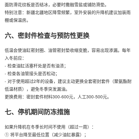
面防滑花纹板是否结冰，必要时撒融雪盐或铺防滑垫。
特别注意：新疆北疆地区降雪频繁，室外安装的升降机建议加装雨
棚或保温房。
六、密封件检查与预防性更换
低温会使油缸密封圈、油管密封垫收缩变脆，容易出现渗漏。每年
入冬前应：
- 检查油缸活塞杆处是否有油渍；
- 检查各油管接头是否松动；
- 对于使用超过2年的设备，建议主动更换全套密封套件（聚氨酯耐
低温材质），避免冬季突发漏油。
更换费用：密封套件材料300-600元，人工300-500元。
七、停机期间防冻措施
如果升降机在冬季长时间不使用（超过一周）：
① 将平台降至最低位置（减少油缸暴露）；