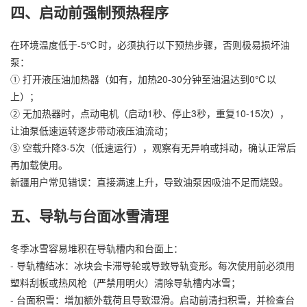
四、启动前强制预热程序
在环境温度低于-5℃时，必须执行以下预热步骤，否则极易损坏油
泵：
① 打开液压油加热器（如有，加热20-30分钟至油温达到0℃以
上）；
② 无加热器时，点动电机（启动1秒、停止3秒，重复10-15次），
让油泵低速运转逐步带动液压油流动；
③ 空载升降3-5次（低速运行），观察有无异响或抖动，确认正常后
再加载使用。
新疆用户常见错误：直接满速上升，导致油泵因吸油不足而烧毁。
五、导轨与台面冰雪清理
冬季冰雪容易堆积在导轨槽内和台面上：
- 导轨槽结冰：冰块会卡滞导轮或导致导轨变形。每次使用前必须用
塑料刮板或热风枪（严禁用明火）清除导轨槽内冰雪；
- 台面积雪：增加额外载荷且导致湿滑。启动前清扫积雪，并检查台