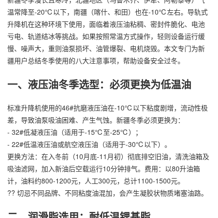
温常降至-20℃以下，南疆（喀什、和田）也在-10℃左右。导轨式
升降机
在这种环境下使用，面临着液压油粘稠、密封件脆化、电池
亏电、轨道结冰等挑战。如果按照常温方式操作，轻则设备运行缓
慢、噪声大，重则油泵损坏、油管爆裂、电机烧毁。本文专门为新
疆用户总结冬季使用的八大注意事项，帮助设备安全过冬。
一、液压油冬季选型：必须更换为低温油
标准升降机使用的46#抗磨液压油在-10℃以下粘度剧增，流动性极
差，导致油泵吸油困难、产生气蚀。新疆冬季必须更换为：
- 32#低凝液压油（适用于-15℃至-25℃）；
- 22#低温液压油或航空液压油（适用于-30℃以下）。
更换方法：在入冬前（10月底-11月初）彻底排空旧油，清洗油箱及
吸油滤网，加入新油后空载运行10分钟排气。费用：以80升油箱
计，油料约800-1200元，人工300元，总计1100-1500元。
?? 切忌不同品牌、不同粘度油混加，会产生凝胶状物质堵塞油路。
二、润滑脂选用：耐低温锂基脂