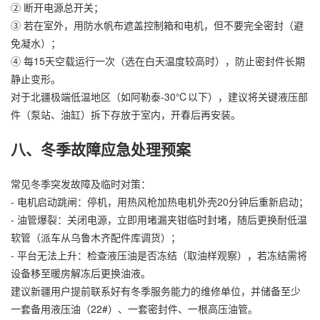
② 断开电源总开关；
③ 若在室外，用防水帆布遮盖控制箱和电机，但不要完全密封（避
免凝水）；
④ 每15天空载运行一次（选在白天温度较高时），防止密封件长期
静止变形。
对于北疆极端低温地区（如阿勒泰-30℃以下），建议将关键液压部
件（泵站、油缸）拆下存放于室内，开春后再安装。
八、冬季故障应急处理预案
常见冬季突发故障及临时对策：
- 电机启动跳闸：停机，用热风枪加热电机外壳20分钟后重新启动；
- 油管爆裂：关闭电源，立即用堵漏夹钳临时封堵，随后更换耐低温
软管（派车从乌鲁木齐配件库调货）；
- 平台无法上升：检查液压油是否冻结（取油样观察），若冻结需将
设备移至暖房解冻后更换油液。
建议新疆用户提前联系好有冬季服务能力的维修单位，并储备至少
一套备用液压油（22#）、一套密封件、一根高压油管。