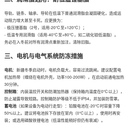
导轨、链条、轴承、导轮在低温下普通润滑脂会凝固硬化，造成运
动阻力增大甚至卡死。应更换为：
- 极压锂基脂（2号，适用-20℃至+120℃）；
- 低温专用润滑脂（适用-40℃至+80℃，如二硫化钼低温脂）。
务必在入冬前对所有润滑点重新加注，清除旧脂。
三、电机与电气系统防冻措施
电机
：新疆冬季启动时，电机负载大，容易过流跳闸。建议配置电
机加热带（缠绕在电机外壳，功率100-200W），在启动前通电加热
30分钟。
控制箱
：内装温控开关和防潮加热器（保持箱内温度在0℃以上），
防止凝露导致短路。控制箱防护等级不低于IP54，并加装防雪罩。
蓄电池
（如果设备为电动行走型）：铅酸电池在-20℃时容量下降
50%以上。建议将电池拆下存放在室内（0℃以上），使用时再安
装；或选用磷酸铁锂电池（低温性能稍好但仍有衰减）。