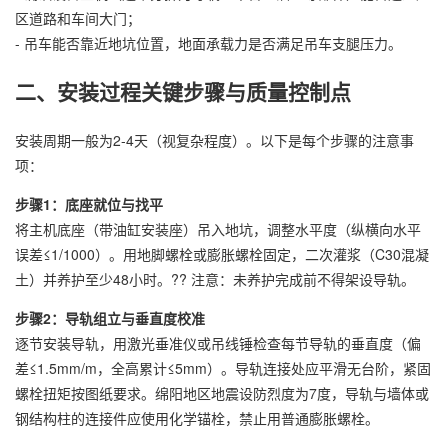
区道路和车间大门；
- 吊车能否靠近地坑位置，地面承载力是否满足吊车支腿压力。
二、安装过程关键步骤与质量控制点
安装周期一般为2-4天（视复杂程度）。以下是每个步骤的注意事
项：
步骤1：底座就位与找平
将主机底座（带油缸安装座）吊入地坑，调整水平度（纵横向水平
误差≤1/1000）。用地脚螺栓或膨胀螺栓固定，二次灌浆（C30混凝
土）并养护至少48小时。?? 注意：未养护完成前不得架设导轨。
步骤2：导轨组立与垂直度校准
逐节安装导轨，用激光垂准仪或吊线锤检查每节导轨的垂直度（偏
差≤1.5mm/m，全高累计≤5mm）。导轨连接处应平滑无台阶，紧固
螺栓扭矩按图纸要求。绵阳地区地震设防烈度为7度，导轨与墙体或
钢结构柱的连接件应使用化学锚栓，禁止用普通膨胀螺栓。