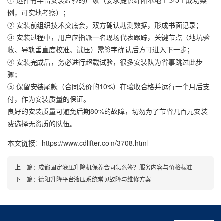
① 选择有丰富安装经验的厂家（要求提供绵阳本地至少5个成功案
例，可实地考察）；
② 安装前组织技术交底会，双方确认勘测数据，形成书面记录；
③ 安装过程中，用户应指派一名现场代表跟踪，关键节点（地坑验
收、导轨垂直度校准、试压）需签字确认后方可进入下一步；
④ 安装完成后，务必进行超载试验，很多安装队为省事跳过此步
骤；
⑤ 保留安装尾款（合同总价的10%）在验收合格并运行一个月后支
付，作为安装质量的保证。
良好的安装质量可避免后期80%的故障，切勿为了节省几百元安装
费选择无资质的队伍。
本文链接：https://www.cdlifter.com/3708.html
上一篇：
成都固定液压升降机保养合同怎么签？服务内容与价格标准
下一篇：
德阳升降平台液压系统常见故障与维修方案