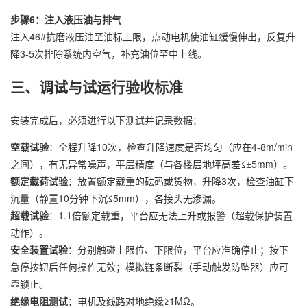
步骤6：注入液压油与排气
注入46#抗磨液压油至油标上限，点动电机使油缸缓慢伸出，反复升
降3-5次排除系统内空气，补充油位至中上线。
三、调试与试运行验收标准
安装完成后，必须进行以下测试并记录数据：
空载试验
：全程升降10次，检查升降速度是否均匀（应在4-8m/min
之间），有无异常噪声，平层精度（与各楼层地坪高差≤±5mm）。
额定载荷试验
：放置额定载重的砝码或货物，升降3次，检查油缸下
沉量（静置10分钟下沉≤5mm），各接头无渗漏。
超载试验
：1.1倍额定载重，平台应无法上升或报警（超载保护装置
动作）。
安全装置试验
：分别触碰上限位、下限位，平台应准确停止；按下
急停按钮后任何操作无效；模拟链条断裂（手动触发防坠器）应可
靠锁止。
绝缘电阻测试
：电机及线路对地绝缘≥1MΩ。