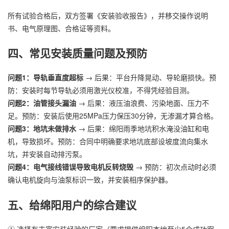
所有试验合格后，双方签署《安装验收报告》，并移交操作说明
书、电气原理图、合格证等资料。
四、常见安装质量问题及预防
问题1：导轨垂直度超标
→ 后果：平台升降晃动、导轮磨损快。预
防：安装时每节导轨必须用激光仪校准，不得凭经验目测。
问题2：油管接头漏油
→ 后果：液压油浪费、污染地面、压力不
足。预防：安装后使用25MPa压力保压30分钟，无渗漏才算合格。
问题3：地坑未做排水
→ 后果：绵阳雨季地坑积水淹没油缸和电
机，导致损坏。预防：合同中明确要求地坑底部设坡度流向集水
坑，并安装自动排污泵。
问题4：电气接线错误导致电机反转烧毁
→ 预防：初次点动时必须
确认电机旋向与油泵标识一致，并安装相序保护器。
五、给绵阳用户的综合建议