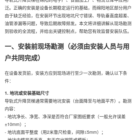
泛。正确的安装是设备长期稳定运行的基础，而绵阳地区部分用户
由于缺乏经验，在安装环节出现地坑尺寸错误、导轨垂直度超差、
油管渗漏等问题，导致后期故障频发。本文将详细讲解从现场勘测
到验收的全流程，并给出关键控制点，帮助您有效监督安装队伍。
一、安装前现场勘测（必须由安装人员与用
户共同完成）
在设备发货前，安装方应到现场进行至少一次勘测，确认以下条
件：
1. 地坑或安装基础尺寸
导轨式升降货梯通常需要地坑安装（台面降至与地面平齐）。勘测
内容：
- 地坑净长、净宽、净深是否符合厂家图纸要求（一般允许误差
±10mm）；
- 地坑底面平整度（用2米靠尺检查，间隙≤5mm）；
- 地坑内壁是否垂直，有无突出钢筋或模板；