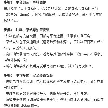
步骤3：平台组装与导轮调整
将升降平台置于导轨间，安装导轮支架。调整导轮与导轨的间隙
（通常为1-2mm），过紧增加摩擦，过松导致晃动。试推平台应能
顺畅滑动。
步骤4：油缸、泵站与油管安装
- 油缸底部与底座铰接，顶部与平台连接，注意油缸垂直度；
- 泵站安装在干燥通风处（远离热源和水源），距油缸距离不宜超过
5米，以减少压力损失；
- 高压油管需用管夹固定，避免与其他部件摩擦；弯曲半径不得小于
油管外径的5倍；
- 所有油管接头拧紧后用扳手再紧固1/4圈，试压前再次检查。
步骤5：电气接线与安全装置安装
- 按照电气图纸接线，电机接线盒内检查反转（点动电机，油泵应顺
时针旋转）；
- 安装各楼层的平层限位开关、极限限位开关、急停按钮；
- 防坠安全装置（如防坠器或安全钳）必须由持证人员调试，确保在
链条断裂时能瞬间锁死。