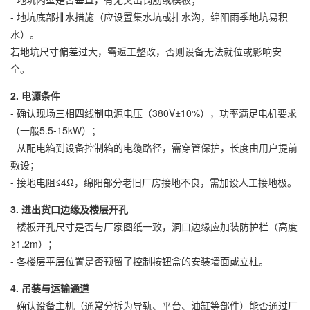
- 地坑底部排水措施（应设置集水坑或排水沟，绵阳雨季地坑易积
水）。
若地坑尺寸偏差过大，需返工整改，否则设备无法就位或影响安
全。
2. 电源条件
- 确认现场三相四线制电源电压（380V±10%），功率满足电机要求
（一般5.5-15kW）；
- 从配电箱到设备控制箱的电缆路径，需穿管保护，长度由用户提前
敷设；
- 接地电阻≤4Ω，绵阳部分老旧厂房接地不良，需加设人工接地极。
3. 进出货口边缘及楼层开孔
- 楼板开孔尺寸是否与厂家图纸一致，洞口边缘应加装防护栏（高度
≥1.2m）；
- 各楼层平层位置是否预留了控制按钮盒的安装墙面或立柱。
4. 吊装与运输通道
- 确认设备主机（通常分拆为导轨、平台、油缸等部件）能否通过厂