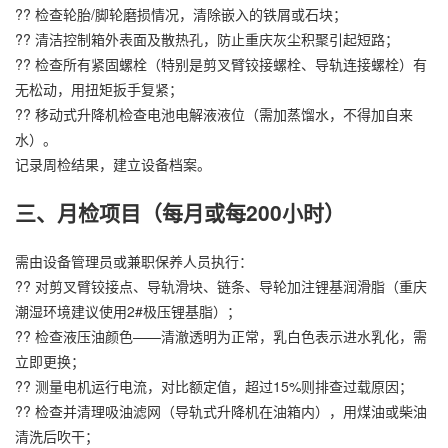
?? 检查轮胎/脚轮磨损情况，清除嵌入的铁屑或石块；
?? 清洁控制箱外表面及散热孔，防止重庆灰尘积聚引起短路；
?? 检查所有紧固螺栓（特别是剪叉臂铰接螺栓、导轨连接螺栓）有
无松动，用扭矩扳手复紧；
?? 移动式升降机检查电池电解液液位（需加蒸馏水，不得加自来
水）。
记录周检结果，建立设备档案。
三、月检项目（每月或每200小时）
需由设备管理员或兼职保养人员执行：
?? 对剪叉臂铰接点、导轨滑块、链条、导轮加注锂基润滑脂（重庆
潮湿环境建议使用2#极压锂基脂）；
?? 检查液压油颜色——清澈透明为正常，乳白色表示进水乳化，需
立即更换；
?? 测量电机运行电流，对比额定值，超过15%则排查过载原因；
?? 检查并清理吸油滤网（导轨式升降机在油箱内），用煤油或柴油
清洗后吹干；