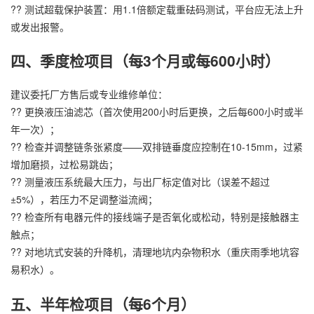
?? 测试超载保护装置：用1.1倍额定载重砝码测试，平台应无法上升
或发出报警。
四、季度检项目（每3个月或每600小时）
建议委托厂方售后或专业维修单位：
?? 更换液压油滤芯（首次使用200小时后更换，之后每600小时或半
年一次）；
?? 检查并调整链条张紧度——双排链垂度应控制在10-15mm，过紧
增加磨损，过松易跳齿；
?? 测量液压系统最大压力，与出厂标定值对比（误差不超过
±5%），若压力不足调整溢流阀；
?? 检查所有电器元件的接线端子是否氧化或松动，特别是接触器主
触点；
?? 对地坑式安装的升降机，清理地坑内杂物积水（重庆雨季地坑容
易积水）。
五、半年检项目（每6个月）