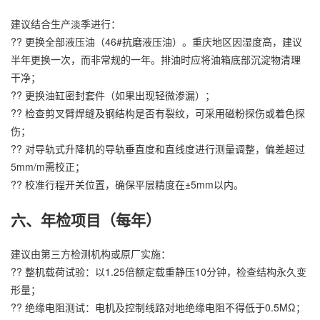
建议结合生产淡季进行：
?? 更换全部液压油（46#抗磨液压油）。重庆地区因湿度高，建议
半年更换一次，而非常规的一年。排油时应将油箱底部沉淀物清理
干净；
?? 更换油缸密封套件（如果出现轻微渗漏）；
?? 检查剪叉臂焊缝及钢结构是否有裂纹，可采用磁粉探伤或着色探
伤；
?? 对导轨式升降机的导轨垂直度和直线度进行测量调整，偏差超过
5mm/m需校正；
?? 校准行程开关位置，确保平层精度在±5mm以内。
六、年检项目（每年）
建议由第三方检测机构或原厂实施：
?? 整机载荷试验：以1.25倍额定载重静压10分钟，检查结构永久变
形量；
?? 绝缘电阻测试：电机及控制线路对地绝缘电阻不得低于0.5MΩ；