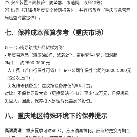
?? 安全装置全面校验：防坠器、限速阀、液压锁等；
?? 出具《升降机年度安全检测报告》，并存档备查（重庆应急管理
局检查时需提供）。
七、保养成本预算参考（重庆市场）
以一台5吨导轨式升降货梯为例：
- 年度易耗品（液压油2桶、滤芯2个、密封套件1套、润滑脂
2kg）：约2500-3500元；
- 人工费（若自行保养可省）：专业公司年保养合同约3000-5000元
（含2次上门）；
- 突发维修预备金：建议按设备原值的5%计提。
对比：不保养导致大修（更换泵站+油缸）至少1.2万元，且停机损
失巨大。因此，保养投入是性价比最高的投资。
八、重庆地区特殊环境下的保养提示
高温高湿
：重庆夏季可达40℃，液压油易氧化，应缩短更换周期至