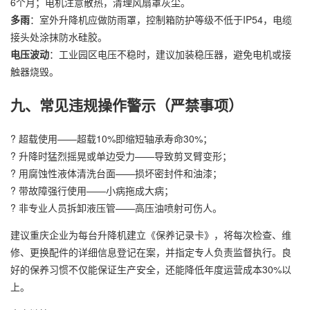
6个月；电机注意散热，清理风扇罩灰尘。
多雨
：室外升降机应做防雨罩，控制箱防护等级不低于IP54，电缆
接头处涂抹防水硅胶。
电压波动
：工业园区电压不稳时，建议加装稳压器，避免电机或接
触器烧毁。
九、常见违规操作警示（严禁事项）
? 超载使用——超载10%即缩短轴承寿命30%；
? 升降时猛烈摇晃或单边受力——导致剪叉臂变形；
? 用腐蚀性液体清洗台面——损坏密封件和油漆；
? 带故障强行使用——小病拖成大病；
? 非专业人员拆卸液压管——高压油喷射可伤人。
建议重庆企业为每台升降机建立《保养记录卡》，将每次检查、维
修、更换配件的详细信息登记在案，并指定专人负责监督执行。良
好的保养习惯不仅能保证生产安全，还能降低年度运营成本30%以
上。