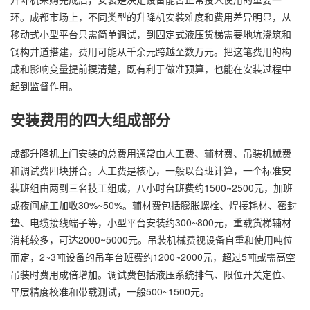
环。成都市场上，不同类型的升降机安装难度和费用差异明显，从
移动式小型平台只需简单调试，到固定式液压货梯需要地坑浇筑和
钢构井道搭建，费用可能从千余元跨越至数万元。把这笔费用的构
成和影响变量提前摸清楚，既有利于做准预算，也能在安装过程中
起到监督作用。
安装费用的四大组成部分
成都升降机上门安装的总费用通常由人工费、辅材费、吊装机械费
和调试费四块拼合。人工费是核心，一般以台班计算，一个标准安
装班组由两到三名技工组成，八小时台班费约1500~2500元，加班
或夜间施工加收30%~50%。辅材费包括膨胀螺栓、焊接耗材、密封
垫、电缆接线端子等，小型平台安装约300~800元，重载货梯辅材
消耗较多，可达2000~5000元。吊装机械费视设备自重和使用吨位
而定，2~3吨设备的吊车台班费约1200~2000元，超过5吨或需高空
吊装时费用成倍增加。调试费包括液压系统排气、限位开关定位、
平层精度校准和带载测试，一般500~1500元。