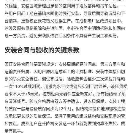
的线径；安装区域清理出足够的空间用于堆放部件和吊车站位。一
些用户因赶工期在基础未固化时强行安装，导致后期导轨沉降和平
台偏斜，重新校正既花钱又耽误生产。在成都老厂区改造项目中，
若涉及原有货梯拆除和井道加固，务必在合同中明确拆除和加固由
哪一方负责，避免安装队进驻后因条件不具备产生误工和纠纷。
安装合同与验收的关键条款
签订安装合同时要清晰规定：安装周期起算时间点、第三方吊车和
运输责任归属、因用户原因造成返工的计费标准、安装中焊接和切
割的防火安全责任。调试完成后，验收应包含至少三次满载升降和
一次110%过载测试，用激光水平仪或钢尺实测平层误差，液压货梯
要求不大于±5毫米。控制柜内元器件应全新完好，所有接线端子须
有清晰线号。验收合格后由双方签字确认，进入质保期，安装工程
的质保一般与设备质保同步为12个月，但结构焊接和地脚螺栓连接
应承诺更长期的质量保证。掌握了费用的组成结构和安装现场的管
控要点，成都用户在升降机安装这一环节就能做到预算不失控、质
量有抓手。