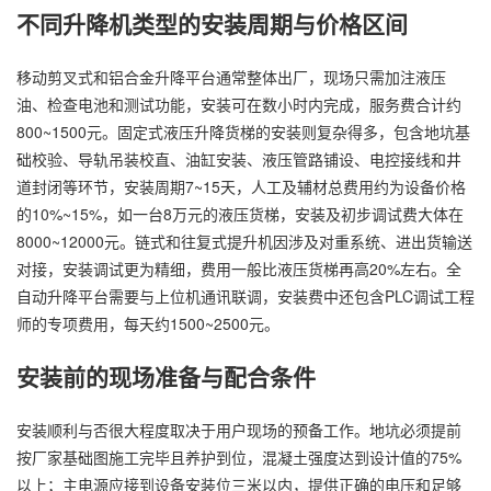
不同升降机类型的安装周期与价格区间
移动剪叉式和铝合金升降平台通常整体出厂，现场只需加注液压
油、检查电池和测试功能，安装可在数小时内完成，服务费合计约
800~1500元。固定式液压
升降货梯
的安装则复杂得多，包含地坑基
础校验、导轨吊装校直、油缸安装、液压管路铺设、电控接线和井
道封闭等环节，安装周期7~15天，人工及辅材总费用约为设备价格
的10%~15%，如一台8万元的液压货梯，安装及初步调试费大体在
8000~12000元。链式和往复式提升机因涉及对重系统、进出货输送
对接，安装调试更为精细，费用一般比液压货梯再高20%左右。全
自动升降平台需要与上位机通讯联调，安装费中还包含PLC调试工程
师的专项费用，每天约1500~2500元。
安装前的现场准备与配合条件
安装顺利与否很大程度取决于用户现场的预备工作。地坑必须提前
按厂家基础图施工完毕且养护到位，混凝土强度达到设计值的75%
以上；主电源应接到设备安装位三米以内，提供正确的电压和足够