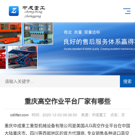
搜索
重庆高空作业平台厂家有哪些
cdlifter.com
时间：2020-12-03 09:36:50
来源：中成重工
点击：
次
重庆中成重工重型机械设备有限公司是美国JLG
高空作业平台
在中国
大陆重庆市、四川等西部地区的官方代理商, 专业销售各种进口高空