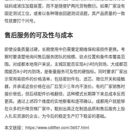
砝码或液压加载装置，而不是随便铲两托货物敷衍。如果厂家没有
固定测试工位，或者以各种理由回避测试话题，其产品质量的一致
性就要打个问号。
售后服务的可及性与成本
即使设备质量过硬，长期使用中仍需要定期维保和易损件更换。考
察时要清楚地询问售后服务团队的规模、驻点位置和备件库覆盖范
围。对成都本地用户来说，主城区能否实现4小时内到场、大成都范
围能否8小时内到场，是衡量服务可及性的硬指标。同时要求厂家出
示常用易损件的价格清单，包括密封件包、滤芯、限位开关和接触
器，并承诺这些价格在出厂后至少三年内不涨价。有的厂家销售时
报价很低，但后续配件价格翻倍，这种模式长期算下来总成本反而
更高。通过上述四个维度的实地察看和逐项确认，成都用户就能够
在众多的升降货梯厂家中，甄别出真正在制造品质和售后服务上投
入扎实资源的企业，为今后的稳定生产打下稳妥的基础。
本文链接：https://www.cdlifter.com/3657.html