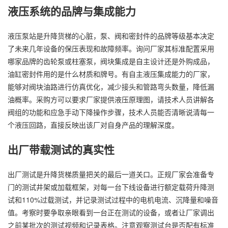
液压系统的品牌与集成能力
液压泵站是升降货梯的心脏，泵、阀和密封件的品牌等级基本决定
了未来几年设备的保压表现和故障频率。询问厂家其标准配置采用
哪家品牌的齿轮泵或柱塞泵，阀块集成是自主设计还是外购成品，
油缸密封件用的是什么材质和牌号。有自主液压集成能力的厂家，
能够对阀块油路进行仿真优化，减少接头和管路弯头数量，降低漏
油概率。采购方可以要求厂家提供液压原理图，请技术人员讲解各
阀组的功能和应急手动下降操作步骤，技术人员能否清晰说清每一
个液压回路，直接反映出该厂对自身产品的理解深度。
出厂带载测试的真实性
出厂测试是升降货梯质量把关的最后一道关口。正规厂家会准备专
门的测试井架或加载框架，对每一台下线设备进行额定载荷升降测
试和110%过载测试，并记录测试过程中的电机电流、沉降量和噪音
值。考察时要争取亲眼看到一台正在测试的设备，或者让厂家调出
之前某批次的测试视频和记录表格。注意观察测试台是否配有标准