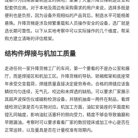
配套供应商。对于本地及周边有采购需求的用户来说，选择多既是
便利也是负担，因为设备外观相似的产品背后，制造水平可能相差
悬殊。升降货梯是涉及频繁重载和人员操作安全的设备，选厂就是
选长期可靠性。以下从实地考察中可以实际操作的几个维度，帮采
购方建立清晰的评估框架。
结构件焊接与机加工质量
走进任何一家升降货梯工厂的车间，第一个要看的不是办公室和展
厅，而是焊接区和机加工区。升降货梯的导轨、轿厢框架和底座常
年承受交变载荷，焊缝质量直接决定疲劳寿命。合格的焊缝应该鱼
鳞纹均匀连续，无气孔、咬边和未焊透的缺陷。可以要求厂家展示
其超声波探伤仪或磁粉检测设备，并随机抽查一两件在制品，看焊
缝检测记录是否与实物对应。机加工方面，油缸安装座的平面度和
镗孔同轴度，影响油缸活塞杆的侧向受力，精度不够会导致偏磨和
早期漏油。考察时可以要求看看厂家的数控镗床或加工中心是否在
正常运转，以及量具是否在计量校准有效期内。