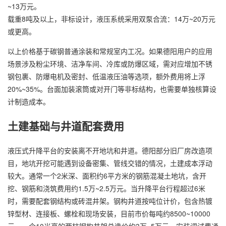
~13万元。
载重8吨及以上，非标设计，液压系统采用双泵合流：14万~20万元
或更高。
以上价格基于碳钢普通涂装和常规室内工况。如果德阳用户的应用
场景涉及粉尘环境、洁净车间、冷库或防爆区域，需对应增加不锈
钢包裹、防爆电机及密封、低温液压油等选项，额外费用将上浮
20%~35%。台面加装滚筒或对开门等非标结构，也需要单独核算设
计制造成本。
土建基础与井道配套费用
液压式升降平台的安装离不开地坑和井道。德阳部分旧厂房改造项
目，地坑开挖可能遇到设备密集、管线交错的情况，土建成本浮动
较大。通常一个2米深、面积约6平方米的钢筋混凝土地坑，含开
挖、钢筋和浇筑费用约1.5万~2.5万元。当升降平台行程超过6米
时，需要配套钢结构或砖混井架。钢构井道按吨位计价，包含热镀
锌型材、连接板、螺栓和现场安装，目前市价每吨约8500~10000
元，一个10米高的两柱钢构井架总造价约3万~5万元。安装调试费通