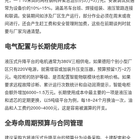
常为设备价的10%~15%，涵盖吊车台班、焊接组装、液压管路连接
和联调。安装期间如涉及厂区生产运行，部分作业必须在周末或夜
间进行，还会产生赶工费和安全管理附加费，这些在前期谈判时就
要与厂家沟通清楚。
电气配置与长期使用成本
液压式升降平台的电机通常为380V三相供电，如果德阳个别小型厂
区只有220V电源，就需增容或加装升压变压器，预算预留1万~2万
元。电控柜的防护等级、是否配置智能物联模块也影响价格。如果
要求远程故障诊断、累计运行次数统计和自动润滑提示，智能电柜
会额外增加6000~1.5万元。长期使用成本中最主要的一项是液压油
和滤芯的定期更换，以5吨级平台为例，每18~24个月换油一次，油
品和人工费约2000~4000元，这是容易被漏算的开支。
全寿命周期预算与合同管理
建议采购方将液压式升降平台的预算分为设备采购、土建配套和全