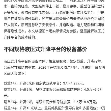
求一直较为旺盛。大型结构件上下线、模具更换、重型仓储托盘转
运等场景，都依赖载重能力强、运行稳定的液压式升降平台。但是
用户在编制采购预算时，经常出现设备裸价与最终落地总价之间的
巨大偏差，原因是忽略了安装条件、井道改造、电力配套和后期维
保等隐性成本。本文以德阳市场实际情况为参照，逐层拆解液压式
升降平台的成本结构。
不同规格液压式升降平台的设备基价
液压式升降平台的设备本体价格主要取决于额定载重、升降行程、
台面尺寸和结构型式。2026年在德阳及周边地区，含税出厂价参考
区间大致如下：
载重1吨、升高6米的固定式双轨平台：3万~4.2万元。
载重2吨、升高8米，配花纹钢板台面和简易防护网：4.5万~6.5万
元。
载重3吨、升高9米，需双缸同步和导轨加强：6.5万~8.5万元。
载重5吨、升高10米以上，重载结构配外置导向轮和多重限位：9万