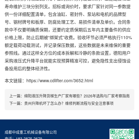
寿命维护三块分别列支。招标或询价时，要求厂家针对同一参数提
供一份详细配置清单，包含油缸、密封件、泵站和电机的品牌型
号、钢材牌号和板厚、防腐处理工艺、易损件清单及单价。合同条
款中不仅要明确质保期，还要约定质保期后五年内主要备件的供应
价格上限，防止后期被“绑架式”收费。验收环节必须严格执行110%
额定载荷动载测试，并记录保压数据，这些数据是未来维保的重要
参照线。通过这样全方位的成本拆解和冷静的条款设置，德阳用户
采购液压式升降平台就能实现预算精准可控，避免隐性支出侵蚀设
备投用后的整体经济性。
本文链接：https://www.cdlifter.com/3652.html
上一篇：
绵阳液压升降货梯生产厂家有哪些？2026年选购与厂家考察指南
下一篇：
贵州升降机坏了怎么办？维修判断流程与安全注意事项
成都中成重工机械设备有限公司
电话：183-2875-2679