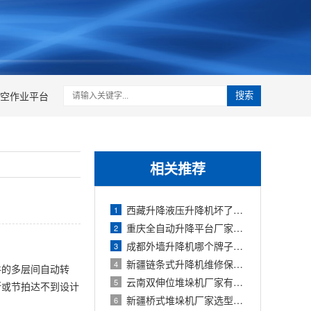
空作业平台
搜索
相关推荐
西藏升降液压升降机坏了一般怎么修？高
1
重庆全自动升降平台厂家怎么选？自动化
2
成都外墙升降机哪个牌子好？三家公司产
3
新疆链条式升降机维修保养怎么做？202
4
件的多层间自动转
云南双伸位堆垛机厂家有哪些？2026年选型
5
断或节拍达不到设计
新疆桥式堆垛机厂家选型与成本控制指南
6