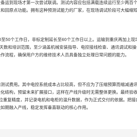
设备运到现场才第一次尝试联调。测试内容应包括满载连续运行至少两百
位和回原点功能。拥有这种预测试能力的厂家，在现场调试阶段可大幅缩
0至50个工作日，非标定制延长至60个工作日以上。运输到重庆再加上现
务天数和培训范围，至少涵盖机械安装指导、电控接线检查、通讯调试和操
操作流程，确保用户方的维修技术人员具备独立处理日常问题的能力。
和测试费用。其中电控系统成本占比较高，但不应为了压缩预算而缩减通
块化结构，预留未来扩展接口，这样在产线升级时无需整体更换。最终验
位重复精度，并记录电机和电柜的温升数据，作为正式交付的依据。把接
能如期融入产线，稳定发挥垂直联动的核心作用。