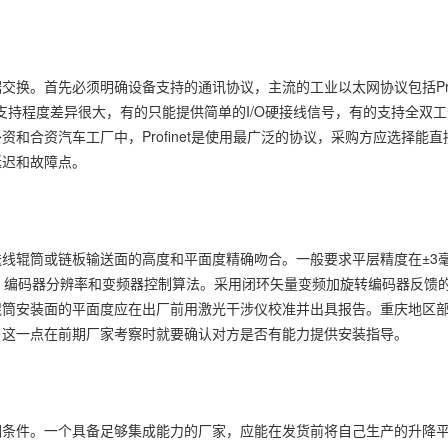
换。首先必须明确设备支持的通讯协议，主流的工业以太网协议包括Profi
不同厂家对协议的支持程度差异很大，有的只能提供简单的I/O硬接线信号，有的支持全
合资汽车工厂中，Profinet是使用最广泛的协议，采购方应选择能直
延迟和故障点。
线辊筒或链板输送面的高度和平面度精确吻合。一般要求平层精度在±3
、编码器分辨率和变频器控制算法。采用闭环矢量变频加旋转编码器反馈
辊筒安装面的平面度应在出厂前用激光干涉仪校准并出具报告。重庆地区
，这一点在前期厂家考察时就要确认对方是否有能力提供安装指导。
调条件。一个具备足够集成能力的厂家，应能在发货前将自己生产的升降