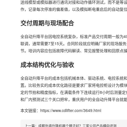
送线模型或模拟器进行通讯对接和动作循环测试，而不是等
作，记录每次停准的偏差值，以及模拟断电重启后的自动复
交付周期与现场配合
全自动升降平台因电控系统复杂，标准产品交付周期一般为4
联调，通常需要7至15天。合同阶段就应明确厂家的现场服
节。培训内容应包括故障代码解读、常见报警处理和回原点
成本结构优化与验收
全自动升降平台的成本包括机械本体、驱动系统、电控系统
置。比较务实的成本优化路径是要求厂家将电控柜设计为模
定的节拍和精度指标，在满载条件下连续运行8小时后测量定
和厂内预测试三个关口把牢，重庆用户的全自动升降平台就
本文链接：https://www.cdlifter.com/3649.html
上一篇：
成都外墙升降机哪个牌子好？三家公司产品横向评测