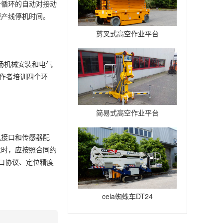
个循环的自动对接动
短产线停机时间。
剪叉式高空作业平台
Compact12
场机械安装和电气
作者培训四个环
简易式高空作业平台
Quickup7
讯接口和传感器配
收时，应按照合同约
口协议、定位精度
cela蜘蛛车DT24