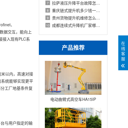
拉萨液压升降平台故障怎么处理？高原环
7
重庆链式提升机多少钱一台？2026年价格参
8
贵州货物提升机维修怎么收费？2026年故障
9
net、
成都连续式升降机厂家哪家好？见田、麦
10
双工数据交互，能向上
接接入现有PLC系
在
产品推荐
线
客
服
毫米以内，高速对接
的系统能够实现更平
部分工厂地基条件复
电动曲臂式高空车HA15IP
平台与用户指定的输