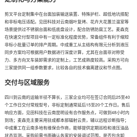
剪叉平台定制集中在台面加装输送装置、特殊护栏、超低地坑搭配
和非标电压适配。见田科技对云南烟叶复烤、花卉大花蕙兰温室等
场景提供过不锈钢台面和低底盘设计，配合防锈防腐工艺。麦森克
在快速交付型项目中有一定标准化程度优势，常备组件有利于缩短
非标小批量订单的排产周期。中成重工从主结构有限元分析到液压
同步方案均可根据用户数据进行深度计算，尤其在台面非对称受
力、多方向叉车装卸需求的定制上，工艺成熟度较高。采购方可向
三家提供同一组参数要求，比较各自的技术偏离建议和节点图。
交付与区域服务
四川到云南的运输半径不算长，三家企业均可在签订合同后25至40
个工作日交付常规型号，非标定制通常延后15至20个工作日。售后
响应方面，见田科技在云南昆明设有合作服务点，可做到48小时内
到场；麦森克主要采用驻成都本部辐射云贵，辅以远程诊断指导；
中成重工在云南多地有维保合作商，能够提供定期巡检和液压油品
状态监测。采购前需书面确认各家的安装调试范围，是否包含卸