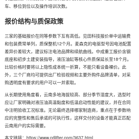
车、移位到位以及操作培训次数。
报价结构与质保政策
三家的基础报价在同等参数下互有高低。见田科技报价单中运输费
和包装费常单列，质保整机12个月。麦森克的电驱型号因电池配置
差异价差较大，建议标注电池品牌和续航曲线。中成重工报价含钢
底座和初步土建安装指导，液压油缸等核心件质保延长至18个月。
比较价格时要将以上隐性成本统一折算，不能只看设备裸价。此
外，三个厂商均可提供出厂检验视频和主要外购件品牌清单，对采
购透明度有要求的用户可以一并索取。
从长期使用角度看，云南多地海拔较高、部分季节湿度大，选型时
应让厂家明确对液压油高温黏度和低温启动性能的建议，并在合同
中注明验收工况标准。无论最终选择哪家制造商，重点在于参数响
应的完整性和售后承诺的可执行性，这样交付的设备才能真正匹配
云南用户的实际需要。
本文链接：https://www.cdlifter.com/3637.html