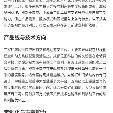
求逐年上升，很多采购方将目光投向制造集中度较高的成都。成都
见田科技、成都麦森克、中成重工均具备剪叉式升降机量产和定制
能力，但在产品侧重、服务模式和区域覆盖上各有特点。以下从实
际选型视角展开对比，帮助云南用户在询价前建立判断依据。
产品线与技术方向
三家厂商均供应液压剪叉和电动剪叉平台，主要差异体现在非标化
程度和动力系统配置灵活性上。成都见田科技的剪叉设备在仓储货
台对接、防爆定制方面有较多交付案例，其液压系统可适配水乙二
醇等抗燃介质。成都麦森克在电驱剪叉领域推出过举升高度达十四
米的紧凑型号，适合室内高处设施维护，对桅杆和门架结构有专门
设计。中成重工侧重中大型载重剪叉平台，五吨级以上重载型号的
底盘钢材规格和实心轮胎匹配，适合云南矿山辅助、大型设备检修
等严苛工况，同时其固定式液压货梯技术也能移植到移动平台的结
构刚性优化上。
定制化与方案能力