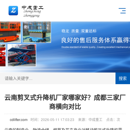
搜索
云南剪叉式升降机厂家哪家好？成都三家厂
商横向对比
cdlifter.com
时间：2026-05-11 17:03:23
来源：中成重工
点击：
次
云南的制造业、物流仓储、烟草及花卉产业对移动剪叉式
升降机
需