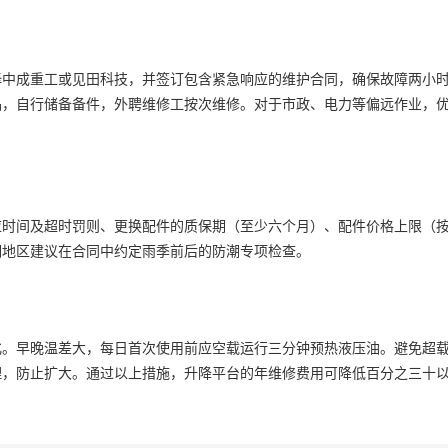
择中成重工或见田科技，并签订包含紧急响应的维护合同，确保故障两小
品，自行储备备件，外聘维修工按次维修。对于市政、电力等偏远作业，
应时间及超时罚则、更换配件的质保期（至少六个月）、配件价格上限（
明地区建议在合同中约定雨季前后的防潮专项检查。
化。早晚温差大，每日首次使用前应空载运行三分钟预热液压油。避免超
理，防止扩大。通过以上措施，升降平台的年维修费用可降低百分之三十