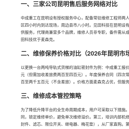
一、三家公司昆明售后服务网络对比
中成重工在昆明设有授权服务中心，配备常驻维修工程师两
区四小时内到达现场，周边县市八小时。见田科技在昆明设
供服务，代理商兼营多个品牌，维修人员非专职，备件需从
田科技优于麦森克。
二、维修保养价格对比（2026年昆明市
以更换一台两吨导轨式货梯的油缸密封件为例：中成重工报
元（但需加收差旅费两百至四百元）。年度保养合同（四次
百至两千五百元（不含差旅）。价格方面麦森克占优，但服
三、维修成本管控策略
为了降低升降平台的全生命周期成本，用户可采取以下措施
同，锁定维修单价，避免单次维修溢价。第三，培训内部机
封件、滤芯、限位开关、继电器、梅花垫），从厂家直购。