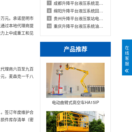
成都升降平台液压系统混入不同类型液体
7
绵阳升降平台液压系统回油背压过高故障
8
十万元。承诺昆明市
贵州升降平台液压泵站电机过载保护与热
9
克通过本地代理商提
重庆升降平台液压系统油液颗粒污染控制
10
能力上中成重工和见
在
产品推荐
线
客
服
克代理商六百至九百
千元，麦森克一千八
电动曲臂式高空车HA15IP
二，签订年度维护合
易损件库存清单（密