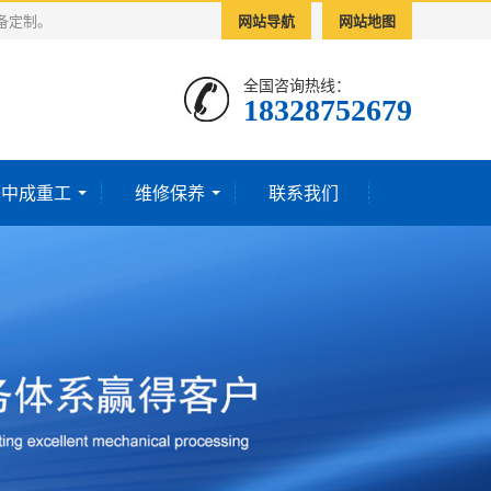
备定制。
网站导航
网站地图
全国咨询热线：
18328752679‬
于中成重工
维修保养
联系我们