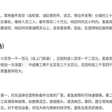
人，常用备件库存（齿轮泵、油缸密封件、滤芯、限位开关等）价值约三
有办事处，维修人员三人，备件库存二十万元，响应时间五小时内。麦森
成都调货，响应时间普通两天以上，且有差旅费。因此，在昆明地区服务
场）
价七百至一千一百元（含上门拆装），见田科技八百至一千二百元，麦森
常规加一次深度）：中成重工两千五百至三千五百元，见田科技三千至四
务质量差异较大。
。第一，优先选择在昆明有备件仓库的厂家，紧急故障时可快速替换。第
修工处理简单故障，如更换滤芯、紧固接头、清洗阀芯。第四，建立常用
第五，对于老旧设备，评估大修与换新的经济性，避免无底洞式维修。