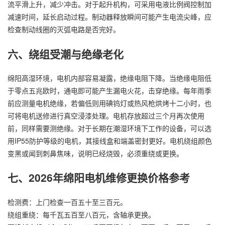
流平滑上升，减少冲击。对于起升机构，可采用电液比例阀控制加
减速时间，延长启动过程。制动器释放瞬间可能产生电流尖峰，应
检查制动线圈的灭弧电路是否完好。
六、绕组受潮与绝缘老化
绵阳高湿环境，电机内部容易凝露，绝缘电阻下降。当绝缘电阻低
于零点五兆欧时，通电即可能产生漏电火花，击穿绝缘。每年雨季
前应测量电机绝缘，若偏低则用碘钨灯或热风枪烘烤十二小时，也
可将电机送修进行真空浸漆处理。电机存放超过三个月再次使用
前，同样需要测绝缘。对于长期在潮湿环境下工作的设备，可以选
用IP55防护等级的电机，其接线盒和端盖密封更好。电机绕组颜色
变黑或闻到刺鼻焦味，说明已经烧毁，必须重绕或更换。
七、2026年绵阳电机维修更换价格参考
检测费：上门检查一百五十至三百元。
绕组重绕：每千瓦五百至八百元，含轴承更换。