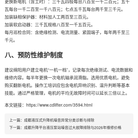
更换新电机（含工时）：三千瓦四极每台八百至一千二百元；五千
瓦每台一千二百至一千八百元；七点五千瓦每台两千至三千元。
加装缺相保护器：材料加人工两百至三百元。
加装软启动器：三千瓦规格八百至一千五百元。
每月巡检合同：含绝缘检测、电流测量、紧固端子，每年两千至三
千元。
八、预防性维护制度
建议绵阳用户建立电机“一机一档”，记录每次绝缘测试、电流数据和
维修内容。每半年更换一次电机轴承润滑脂。选用优质电机，避免
购买翻新电机。操作工培训应包含电机异响识别、温升判断等基本
技能。通过严格管理，电机的平均无故障时间可以延长三倍以上。
本文链接：https://www.cdlifter.com/3594.html
上一篇：
成都液压式升降机噪音异常分类诊断与排除
下一篇：
成都升降平台液压泵站噪音过大故障排除与2026年维修价格