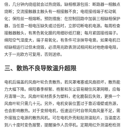
倍，几分钟内绕组就会过热烧毁。缺相根源包括：断路器一相触点
烧断；交流接触器主触头有一相接触不良；电缆接线端子松动氧
化；保险丝一相熔断。预防措施：在控制回路中加装三相缺相保护
器，当任意一相电压缺失或过低时，立即切断电机电源。每周检查
接触器触头，有黑色氧化膜的用细砂纸打磨；每月紧固接线端子。
绵阳空气湿度大，端子易氧化，有条件可涂抹导电膏。如果电机已
经缺相运行过但未烧毁，必须用兆欧表测试相间和对地绝缘电阻，
大于一兆欧方可复用，否则送修。
三、散热不良导致温升超限
电机后端盖的风扇叶轮负责散热，若风罩堵塞或风扇损坏，散热能
力大幅下降。绵阳春季柳絮、杨絮和灰尘容易糊住风罩网眼，应每
月清理一次。风扇叶轮材质多为塑料，老化脆裂后失效，更换一个
风扇叶轮只需几十元。另外，电机安装位置过于靠近墙壁或热源，
也会影响散热。对于变频电机，低速运行时自带风扇风量不足，需
外接独立电源的散热风机。可在电机外壳粘贴测温贴片，当温度达
到八十度时变色报警，提醒操作人员停机。定期用红外测温枪检测