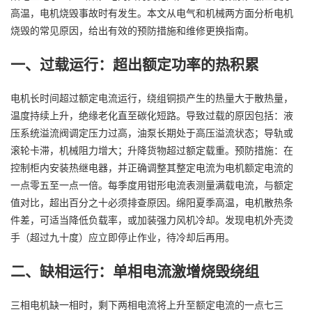
高温，电机烧毁事故时有发生。本文从电气和机械两方面分析电机
烧毁的常见原因，给出有效的预防措施和维修更换指南。
一、过载运行：超出额定功率的热积累
电机长时间超过额定电流运行，绕组铜损产生的热量大于散热量，
温度持续上升，绝缘老化直至碳化短路。导致过载的原因包括：液
压系统溢流阀调定压力过高，油泵长期处于高压溢流状态；导轨或
滚轮卡滞，机械阻力增大；升降货物超过额定载重。预防措施：在
控制柜内安装热继电器，并正确调整其整定电流为电机额定电流的
一点零五至一点一倍。每季度用钳形电流表测量满载电流，与额定
值对比，超出百分之十必须排查原因。绵阳夏季高温，电机散热条
件差，可适当降低负载率，或加装强力风机冷却。发现电机外壳烫
手（超过九十度）应立即停止作业，待冷却后再用。
二、缺相运行：单相电流激增烧毁绕组
三相电机缺一相时，剩下两相电流将上升至额定电流的一点七三