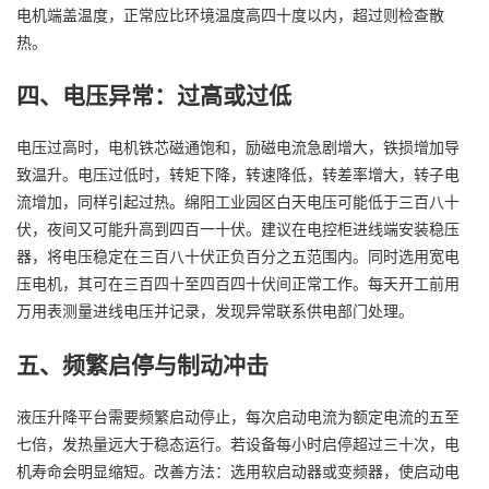
电机端盖温度，正常应比环境温度高四十度以内，超过则检查散
热。
四、电压异常：过高或过低
电压过高时，电机铁芯磁通饱和，励磁电流急剧增大，铁损增加导
致温升。电压过低时，转矩下降，转速降低，转差率增大，转子电
流增加，同样引起过热。绵阳工业园区白天电压可能低于三百八十
伏，夜间又可能升高到四百一十伏。建议在电控柜进线端安装稳压
器，将电压稳定在三百八十伏正负百分之五范围内。同时选用宽电
压电机，其可在三百四十至四百四十伏间正常工作。每天开工前用
万用表测量进线电压并记录，发现异常联系供电部门处理。
五、频繁启停与制动冲击
液压升降平台需要频繁启动停止，每次启动电流为额定电流的五至
七倍，发热量远大于稳态运行。若设备每小时启停超过三十次，电
机寿命会明显缩短。改善方法：选用软启动器或变频器，使启动电