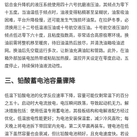
铝合金升降机的液压系统使用四十六号抗磨液压油，其倾点为零下
十五度。当油温低于倾点时，油液变得粘稠甚至呈糊状，油泵吸油
困难，平台升降极慢，还可能发生气蚀损坏油泵。在拉萨冬季，必
须换用三十二号低温液压油或十号航空液压油。十号航空液压油的
倾点低达零下六十度，且粘度指数高，非常适合高原极寒环境。换
油前需将整机移至暖房，待旧油温热后放尽，并清洗油箱吸油滤
网。换油后先空载运行多次，让新油充满油缸和管路。此外，在油
箱外部加装电加热带或粘贴加热膜，温控开关设定在零度启动，五
度停止，持续保持油液流动性。
三、铅酸蓄电池容量骤降
低温下铅酸电池的化学反应速率下降，容量可能仅剩常温下的百分
之五十。启动时大电流放电，电压瞬间跌落，导致起动机无力。解
决措施包括：使用低温专用蓄电池，其极板结构和电解液配方经过
优化，低温放电性能更好；为电池安装保温套，减少冷风直吹；每
天晚上将电池拆下带回室内充电，第二天早晨再装车。锂电池在低
温下虽然容量也会衰减，但比铅酸电池稍好，且充电速度快。若设