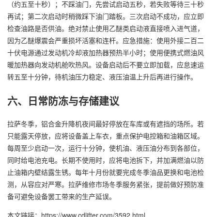
（约五至十秒）；不踩油门，先尝试启动五秒，若失败等待三十秒
再试；第二次启动时稍微踩下油门踏板。三次启动不成功，应立即
检查油路是否供油。绝对禁止使用乙醚类启动液直接喷入进气道，
因为乙醚爆震会严重损坏活塞和连杆。应急措施：使用外接二百二
十伏电源通过发动机冷却液加热器预热半小时；使用便携式燃油风
暖加热器向发动机舱吹热风。设备启动后不要立即加载，应怠速运
转五至十分钟，待机油压力稳定、液压油温上升后再进行操作。
六、日常防冻与存储建议
拉萨冬季，铝合金升降机夜间最好停放在车库或有遮挡的场所。若
只能露天停放，应将设备盖上车衣，重点保护电控箱和油箱区域。
每周至少启动一次，运行十分钟，使机油、液压油分布到各部位，
同时给电池充电。长期不使用时，应将电池拆下，并加满燃油以防
止油箱内壁结露生锈。每年十月份就要完成冬季油品更换和电池检
测，从容应对严寒。拉萨维修市场冬季服务紧张，提前做好预防准
备可避免设备罢工带来的生产延误。
本文链接：https://www.cdlifter.com/3592.html