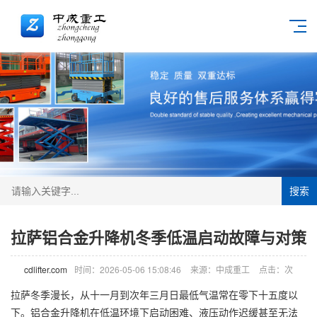
搜索
拉萨铝合金升降机冬季低温启动故障与对策
cdlifter.com
时间：2026-05-06 15:08:46
来源：中成重工
点击：
次
拉萨冬季漫长，从十一月到次年三月日最低气温常在零下十五度以
下。铝合金
升降机
在低温环境下启动困难、液压动作迟缓甚至无法