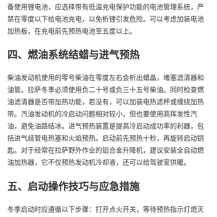
备使用锂电池，应选择带有低温充电保护功能的电池管理系统，严
禁在零度以下给电池充电，以免析锂引发危险。可以考虑加装电池
加热板，在充电前先预热电池至五度以上。
四、燃油系统结蜡与进气预热
柴油发动机使用的零号柴油在零度左右会析出蜡晶，堵塞滤清器和
油管。拉萨冬季必须使用负二十号或负三十五号柴油。同时检查燃
油滤清器是否带加热功能，若没有，可以加装电热滤杯或缠绕加热
带。汽油发动机的冷启动问题相对较小，但也要使用高挥发性汽
油，避免油路结冰。进气预热装置是提高冷启动成功率的利器，包
括进气歧管电热塞和火焰预热。启动前先预热十秒，再旋转启动钥
匙。对于经常在拉萨野外作业的铝合金升降机，建议安装全自动燃
油加热器，它不仅预热发动机冷却液，还可以给驾驶室供暖。
五、启动操作技巧与应急措施
冬季启动时应遵循以下步骤：打开点火开关，等待预热指示灯熄灭