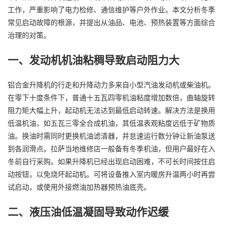
工作，严重影响了电力检修、通信维护等户外作业。本文分析冬季
常见启动故障的根源，并提出从油品、电池、预热装置等方面综合
治理的对策。
一、发动机机油粘稠导致启动阻力大
铝合金升降机的行走和升降动力多来自小型汽油发动机或柴油机。
在零下十度条件下，普通十五瓦四零机油粘度增加数倍，曲轴旋转
阻力矩大幅上升，起动机无法达到最低启动转速。解决方法是换用
低温机油，如五瓦三零全合成机油，其低温表观粘度远低于矿物质
油。换油时需同时更换机油滤清器，并怠速运行数分钟让新油泵送
到各润滑点。拉萨当地维修店一般备有冬季机油，但用户最好在入
冬前自行采购。如果升降机已经出现启动困难，不可长时间按住启
动按钮，以免烧坏起动机。可将设备推入室内暖房升温两小时再尝
试启动，或使用外接燃油加热器预热油底壳。
二、液压油低温凝固导致动作迟缓