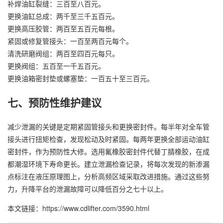
补焊油缸裂缝：三百至八百元。
更换油缸总成：两千至三千五百元。
更换高压胶管：两百至五百元每根。
紧固或修复管接头：一百至两百元每个。
清洗研磨阀组：两百至四百元每只。
更换阀组：五百至一千五百元。
更换油箱密封垫或螺塞垫：一百五十至三百元。
七、预防性维护建议
减少泄漏的关键是定期紧固管接头和更换密封件。每半年对全车管
接头进行扭矩检查，发现松动及时紧固。每两年更换全部运动油缸
密封件，作为预防性大修。选用氟橡胶密封件代替丁腈橡胶，在成
都潮湿环境下寿命更长。建立泄漏检查记录，将每次发现的新渗漏
点标注在液压原理图上，分析高频区域采取改进措施。通过这些努
力，升降平台的泄漏故障可以降低百分之七十以上。
本文链接：https://www.cdlifter.com/3590.html