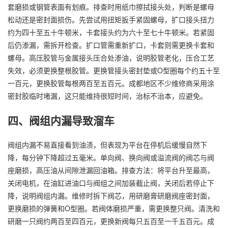
套磨损或钢管表面有划痕。排查时用纸巾擦拭接头处，判断是螺母
松动还是密封面损伤。先尝试用扭矩扳手紧固螺母，扩口接头扭力
约为四十至五十牛顿米，卡套接头约为六十至七十牛顿米。若紧固
后仍渗漏，需拆开检查。扩口管需重新扩口，卡套则需更换卡套和
螺母。高压胶管与金属接头压合处渗油，说明胶管老化，压合工艺
失效，必须更换整根胶管。更换管接头密封垫或O型圈每个约五十至
一百元，更换胶管每根两百至五百元。成都地区不少维修商采用涂
密封胶临时堵漏，这只能维持很短时间，治标不治本，应避免。
四、阀组内漏导致溜车
阀组内漏不易直接看到油渍，但表现为平台在停机后缓慢自然下
降，每分钟下降超过五毫米。单向阀、换向阀或溢流阀的阀芯与阀
座磨损，高压油从间隙泄漏回油箱。排查方法：将平台升至最高，
关闭电机，在油缸进油口与阀组之间加装截止阀，关闭后若停止下
降，说明阀组内漏。维修时拆下阀芯，用研磨膏研磨阀座密封面，
更换磨损的弹簧和O型圈。若阀体磨损严重，需更换整只阀。清洗和
研磨一只阀约两百至四百元，更换新阀每只五百至一千五百元。成