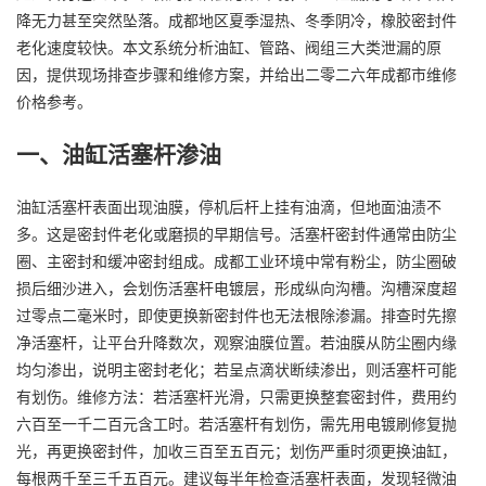
降无力甚至突然坠落。成都地区夏季湿热、冬季阴冷，橡胶密封件
老化速度较快。本文系统分析油缸、管路、阀组三大类泄漏的原
因，提供现场排查步骤和维修方案，并给出二零二六年成都市维修
价格参考。
一、油缸活塞杆渗油
油缸活塞杆表面出现油膜，停机后杆上挂有油滴，但地面油渍不
多。这是密封件老化或磨损的早期信号。活塞杆密封件通常由防尘
圈、主密封和缓冲密封组成。成都工业环境中常有粉尘，防尘圈破
损后细沙进入，会划伤活塞杆电镀层，形成纵向沟槽。沟槽深度超
过零点二毫米时，即使更换新密封件也无法根除渗漏。排查时先擦
净活塞杆，让平台升降数次，观察油膜位置。若油膜从防尘圈内缘
均匀渗出，说明主密封老化；若呈点滴状断续渗出，则活塞杆可能
有划伤。维修方法：若活塞杆光滑，只需更换整套密封件，费用约
六百至一千二百元含工时。若活塞杆有划伤，需先用电镀刷修复抛
光，再更换密封件，加收三百至五百元；划伤严重时须更换油缸，
每根两千至三千五百元。建议每半年检查活塞杆表面，发现轻微油