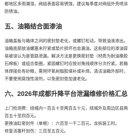
都地区多雨潮湿，阀组表面容易锈蚀，建议每季度对阀组外壳喷涂
防锈油。
五、油箱结合面渗油
油箱盖板与箱体之间的密封垫老化，或螺钉松动，导致油液渗出。
油箱底部放油螺塞未拧紧或垫片损坏也会漏油。这些部位的渗油容
易被误认为是管路泄漏。解决方法是更换密封垫（材质为耐油橡胶
石棉板）或组合垫圈，紧固螺钉时应按对角线顺序分次拧紧。若箱
体焊接处有砂眼，需用环氧树脂胶填补或补焊。清洁油箱外部时，
不要使用腐蚀性溶剂，以免密封垫加速老化。
六、2026年成都升降平台泄漏维修价格汇总
上门检测费：绕城内一百五十至两百五十元，绕城外及周边区县两
百五十至四百元。
更换油缸密封件（单根）：六百至一千二百元，含拆装工时。
修复活塞杆划伤：三百至五百元。