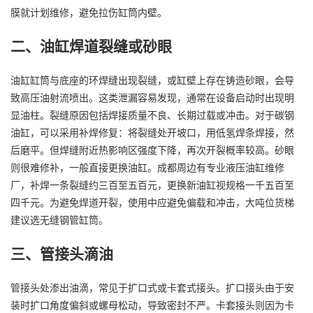
膜就计划维修，避免拉伤缸筒内壁。
二、油缸焊道裂缝或砂眼
油缸缸筒与底座的环焊缝出现裂缝，或缸壁上存在铸造砂眼，会导
致高压油射流喷出。这类泄漏容易发现，通常在设备启动时出现明
显油柱。裂缝原因包括焊接质量不良、长期过载或冲击。对于碳钢
油缸，可以采用补焊修复：将裂缝处开坡口，用低氢焊条焊接，然
后磨平。但焊缝附近热影响区强度下降，再次开裂概率较高。砂眼
则很难修补，一般直接更换油缸。成都周边有专业液压油缸维修
厂，补焊一条裂缝约三百至五百元，更换新油缸视规格一千五百至
四千元。为避免焊道开裂，使用中应避免偏载和冲击，大吨位货梯
建议选无缝钢管缸筒。
三、管接头滴油
管接头处渗出油滴，常见于扩口式或卡套式接头。扩口接头由于安
装时扩口角度偏斜或螺母松动，导致密封不严。卡套接头则因为卡