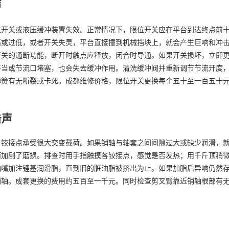
声
位开关或液压缓冲装置失效。正常情况下，限位开关应在平台到达终点前
高或过低，或者开关失灵，平台直接撞到机械挡块上，就会产生巨响和冲
开关的通断功能，断开时触点应释放，闭合时导通。如果开关损坏，立即
不当或节流口堵塞，也会失去缓冲作用。清洗缓冲阀并重新调节节流开度
弹簧有无断裂或卡死。成都维修价格，限位开关更换每个五十至一百五十
击声
，铰接点承受很大交变载荷。如果销轴与轴套之间间隙过大或缺少润滑，
而加剧了磨损。排查时用手指触摸各铰接点，感觉是否发热；用千斤顶稍
油嘴加注锂基润滑脂，直到旧的脏油脂被挤出为止。如果加脂后异响仍然
销轴。成套更换的费用约五百至一千元。同时检查剪叉臂靠近销轴根部有