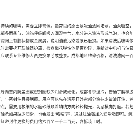
、持续的啸叫，需要立即警惕。最常见的原因是吸油滤网堵塞，油泵吸空
成都多雨季节，油箱呼吸阀吸入潮湿空气，水分进入油液形成气泡，也会
若滤网上有胶状物或金属屑，说明油液污染或泵已磨损。如果清洗后啸叫
此时需要拆开联轴器护罩，检查梅花弹性体是否粉碎，重新对中电机与油
，应联系专业维修人员更换泵芯或整泵。成都地区维修价格，清洗滤网一
是导向套内防尘圈或密封圈缺少润滑或硬化。成都冬季湿冷，普通丁腈橡
斑，与密封件直接刮擦。用户可以先在活塞杆外露部分涂抹少量液压油，
锈点，需要用极细的水磨砂纸顺着轴线方向轻轻抛光，切忌横向打磨。若
轴承如果缺少润滑，也会发出“咯吱”声，通过注油嘴加入润滑脂即可。解
油缸密封件更换的费用约六百至一千二百元，含拆装工时。