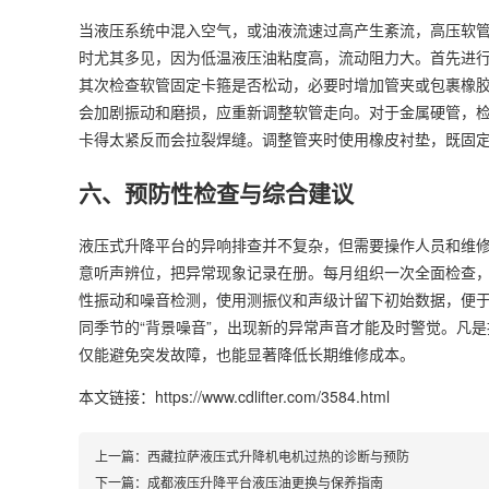
当液压系统中混入空气，或油液流速过高产生紊流，高压软管
时尤其多见，因为低温液压油粘度高，流动阻力大。首先进
其次检查软管固定卡箍是否松动，必要时增加管夹或包裹橡
会加剧振动和磨损，应重新调整软管走向。对于金属硬管，
卡得太紧反而会拉裂焊缝。调整管夹时使用橡皮衬垫，既固
六、预防性检查与综合建议
液压式升降平台的异响排查并不复杂，但需要操作人员和维
意听声辨位，把异常现象记录在册。每月组织一次全面检查
性振动和噪音检测，使用测振仪和声级计留下初始数据，便
同季节的“背景噪音”，出现新的异常声音才能及时警觉。凡
仅能避免突发故障，也能显著降低长期维修成本。
本文链接：https://www.cdlifter.com/3584.html
上一篇：
西藏拉萨液压式升降机电机过热的诊断与预防
下一篇：
成都液压升降平台液压油更换与保养指南