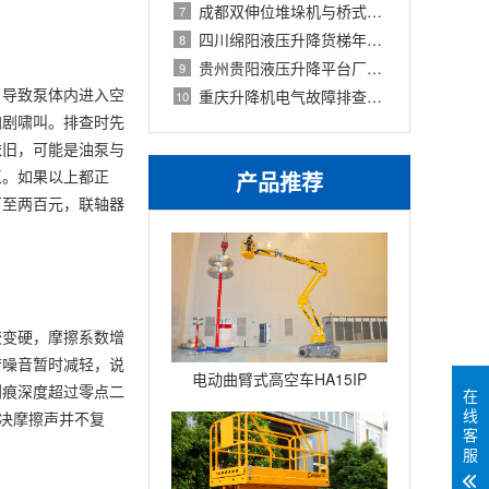
成都双伸位堆垛机与桥式堆垛机选型对比
7
四川绵阳液压升降货梯年度保养清单与
8
贵州贵阳液压升降平台厂家对比与技术特
9
，导致泵体内进入空
重庆升降机电气故障排查与2026年维修价格
10
加剧啸叫。排查时先
依旧，可能是油泵与
泵。如果以上都正
产品推荐
百至两百元，联轴器
胶变硬，摩擦系数增
若噪音暂时减轻，说
电动曲臂式高空车HA15IP
划痕深度超过零点二
在
线
决摩擦声并不复
客
服