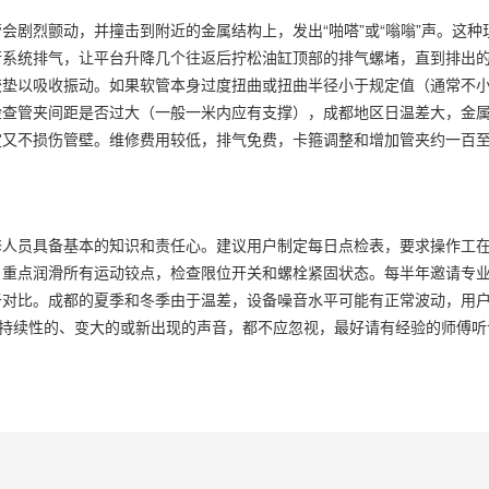
会剧烈颤动，并撞击到附近的金属结构上，发出“啪嗒”或“嗡嗡”声。这种
行系统排气，让平台升降几个往返后拧松油缸顶部的排气螺堵，直到排出
胶垫以吸收振动。如果软管本身过度扭曲或扭曲半径小于规定值（通常不
检查管夹间距是否过大（一般一米内应有支撑），成都地区日温差大，金
定又不损伤管壁。维修费用较低，排气免费，卡箍调整和增加管夹约一百
修人员具备基本的知识和责任心。建议用户制定每日点检表，要求操作工
，重点润滑所有运动铰点，检查限位开关和螺栓紧固状态。每半年邀请专
于对比。成都的夏季和冬季由于温差，设备噪音水平可能有正常波动，用
是持续性的、变大的或新出现的声音，都不应忽视，最好请有经验的师傅