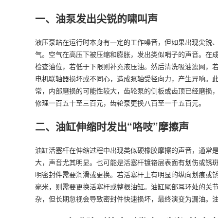
一、油泵发出尖锐的啸叫声
液压泵站在运行时本身有一定的工作噪音，但如果出现尖锐
气。空气在高压下被压缩和膨胀，发出类似哨子的声音。在
检查油位，若低于下限则补充液压油。然后清洗吸油滤网，
电机联轴器损坏或不同心，造成泵轴受径向力，产生异响。
常，内部磨损的可能性较大，齿轮泵的侧板或齿顶已经磨损
修理一百五十至三百元，齿轮泵更换八百至一千五百元。
二、油缸伸缩时发出“咯吱”摩擦声
油缸活塞杆在伸缩过程中出现类似硬橡胶摩擦的声音，通常
大，声音尤其明显。也可能是活塞杆镀铬层表面有划伤或锈
明密封件需要润滑或更换。若活塞杆上有明显的纵向划痕或
毫米，则需要更换活塞杆或整根油缸。油缸尾部耳环处的关节
杂，但长期忽视会导致密封件快速损坏，最终演变为漏油。