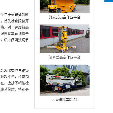
十至二十毫米处就断
剪叉式高空作业平台
击。首先检查限位开
Compact12
更换。对于速度较高
，缓慢试车直到撞击
元，缓冲阀清洗调节
简易式高空作业平台
Quickup7
就会发出类似生锈铰
微顶起平台，检查销
存在，应拆下销轴检
无疲劳裂纹，特别是
cela蜘蛛车DT24