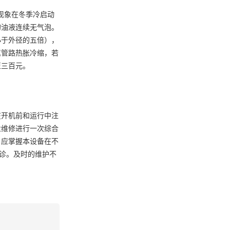
现象在冬季冷启动
的油液连续无气泡。
小于外径的五倍），
属管路热胀冷缩，若
至三百元。
在开机前和运行中注
业维修进行一次综合
户应掌握本设备在不
听诊。及时的维护不