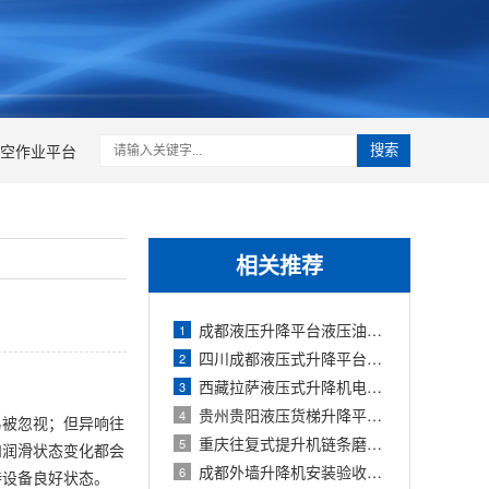
空作业平台
搜索
相关推荐
成都液压升降平台液压油更换与保养指南
1
四川成都液压式升降平台异响故障诊断与
2
西藏拉萨液压式升降机电机过热的诊断与
3
贵州贵阳液压货梯升降平台液压油选择与
4
易被忽视；但异响往
重庆往复式提升机链条磨损故障维修与
5
和润滑状态变化都会
成都外墙升降机安装验收规范与2026年检测
6
持设备良好状态。