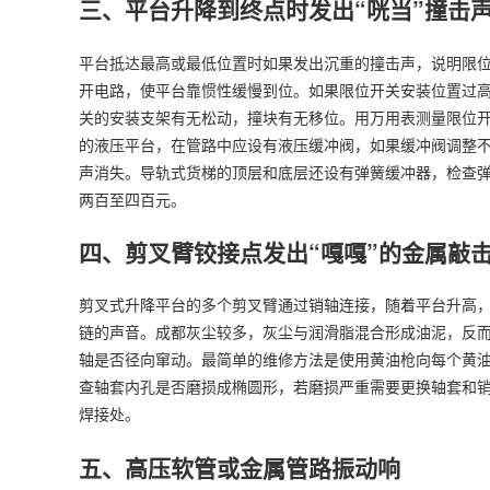
三、平台升降到终点时发出“咣当”撞击
平台抵达最高或最低位置时如果发出沉重的撞击声，说明限
开电路，使平台靠惯性缓慢到位。如果限位开关安装位置过
关的安装支架有无松动，撞块有无移位。用万用表测量限位
的液压平台，在管路中应设有液压缓冲阀，如果缓冲阀调整
声消失。导轨式货梯的顶层和底层还设有弹簧缓冲器，检查
两百至四百元。
四、剪叉臂铰接点发出“嘎嘎”的金属敲
剪叉式升降平台的多个剪叉臂通过销轴连接，随着平台升高
链的声音。成都灰尘较多，灰尘与润滑脂混合形成油泥，反
轴是否径向窜动。最简单的维修方法是使用黄油枪向每个黄
查轴套内孔是否磨损成椭圆形，若磨损严重需要更换轴套和
焊接处。
五、高压软管或金属管路振动响