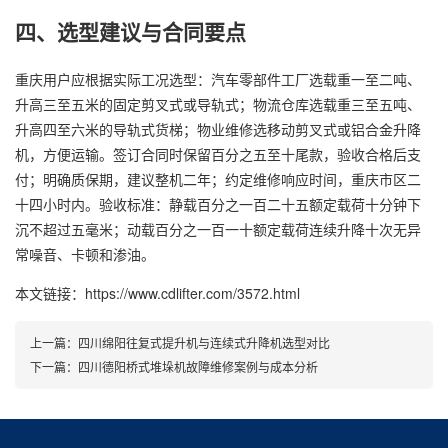
四、选型建议与合同要点
重庆用户应根据实际工况选型：汽车零部件工厂选载重一至二吨、
升高三至五米的固定剪叉式或导轨式；物流仓库选载重三至五吨、
升高四至六米的导轨式货梯；物业维修选移动剪叉式或铝合金升降
机，方便运输。签订合同时保留百分之五至十尾款，验收合格后支
付；明确质保期，建议整机二年；约定维修响应时间，重庆市区二
十四小时内。验收标准：静载百分之一百二十五额定载荷十分钟下
沉不超过五毫米；动载百分之一百一十额定载荷连续升降十次无异
常噪音、卡顿和渗油。
本文链接：https://www.cdlifter.com/3572.html
上一篇：
四川绵阳往复式提升机与连续式升降机选型对比
下一篇：
四川德阳桥式堆垛机故障维修案例与成本分析