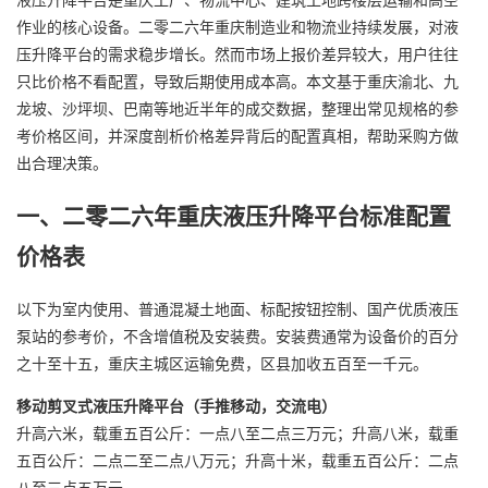
作业的核心设备。二零二六年重庆制造业和物流业持续发展，对液
压升降平台的需求稳步增长。然而市场上报价差异较大，用户往往
只比价格不看配置，导致后期使用成本高。本文基于重庆渝北、九
龙坡、沙坪坝、巴南等地近半年的成交数据，整理出常见规格的参
考价格区间，并深度剖析价格差异背后的配置真相，帮助采购方做
出合理决策。
一、二零二六年重庆液压升降平台标准配置
价格表
以下为室内使用、普通混凝土地面、标配按钮控制、国产优质液压
泵站的参考价，不含增值税及安装费。安装费通常为设备价的百分
之十至十五，重庆主城区运输免费，区县加收五百至一千元。
移动剪叉式液压升降平台（手推移动，交流电）
升高六米，载重五百公斤：一点八至二点三万元；升高八米，载重
五百公斤：二点二至二点八万元；升高十米，载重五百公斤：二点
八至三点五万元。