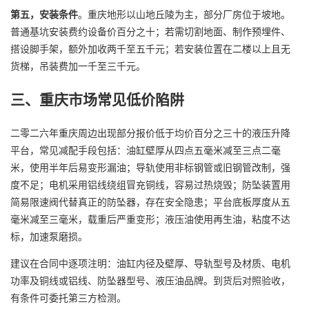
第五，安装条件
。重庆地形以山地丘陵为主，部分厂房位于坡地。
普通基坑安装费约设备价百分之十；若需切割地面、制作预埋件、
搭设脚手架，额外加收两千至五千元；若安装位置在二楼以上且无
货梯，吊装费加一千至三千元。
三、重庆市场常见低价陷阱
二零二六年重庆周边出现部分报价低于均价百分之三十的液压升降
平台，常见减配手段包括：油缸壁厚从四点五毫米减至三点二毫
米，使用半年后易变形漏油；导轨使用非标钢管或旧钢管改制，强
度不足；电机采用铝线绕组冒充铜线，容易过热烧毁；防坠装置用
简易限速阀代替真正的防坠器，存在安全隐患；平台底板厚度从五
毫米减至三毫米，载重后严重变形；液压油使用再生油，粘度不达
标，加速泵磨损。
建议在合同中逐项注明：油缸内径及壁厚、导轨型号及材质、电机
功率及铜线或铝线、防坠器型号、液压油品牌。到货后对照验收，
有条件可委托第三方检测。