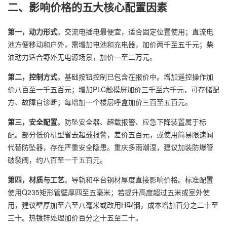
二、影响价格的五大核心配置因素
第一，动力形式
。交流电插电最便宜，适合固定位置使用；直流电
池方便移动和户外，需增加电池和充电器，加价两千至五千元；柴
油动力适合野外无电源场景，加价一至二万元。
第二，控制方式
。基础按钮控制已包含在报价中。增加遥控操作加
价八百至一千五百元；增加PLC触摸屏加价三千至六千元，可存储配
方、故障自诊断；每增加一个楼层呼盒加价三百至五百元。
第三，安全配置
。防坠安全器、超载报警、应急下降装置属于标
配。部分低价机型省去超载报警，差价五百元，或使用简易限速阀
代替防坠器，存在严重安全隐患。重庆多雨潮湿，建议加装防爆管
破裂阀，约八百至一千五百元。
第四，材质与工艺
。导轨和平台钢材厚度直接影响价格。标准配置
使用Q235矩形管壁厚四至五毫米；若提升高度超过五米或室外使
用，建议壁厚加至六至八毫米或改用H型钢，成本增加百分之二十至
三十。热镀锌处理加价百分之十五至二十。