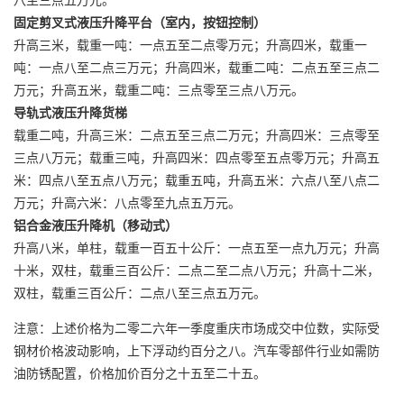
固定剪叉式液压升降平台（室内，按钮控制）
升高三米，载重一吨：一点五至二点零万元；升高四米，载重一
吨：一点八至二点三万元；升高四米，载重二吨：二点五至三点二
万元；升高五米，载重二吨：三点零至三点八万元。
导轨式液压
升降货梯
载重二吨，升高三米：二点五至三点二万元；升高四米：三点零至
三点八万元；载重三吨，升高四米：四点零至五点零万元；升高五
米：四点八至五点八万元；载重五吨，升高五米：六点八至八点二
万元；升高六米：八点零至九点五万元。
铝合金液压
升降机
（移动式）
升高八米，单柱，载重一百五十公斤：一点五至一点九万元；升高
十米，双柱，载重三百公斤：二点二至二点八万元；升高十二米，
双柱，载重三百公斤：二点八至三点五万元。
注意：上述价格为二零二六年一季度重庆市场成交中位数，实际受
钢材价格波动影响，上下浮动约百分之八。汽车零部件行业如需防
油防锈配置，价格加价百分之十五至二十五。