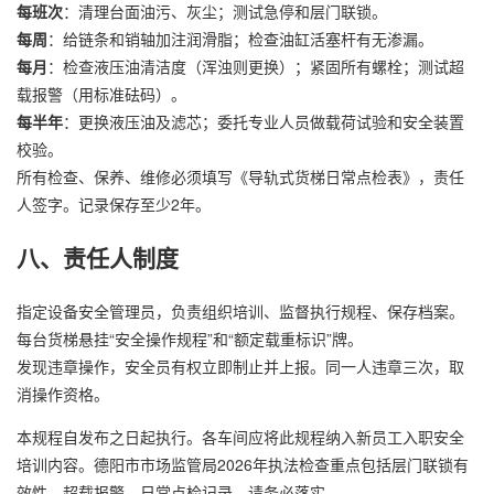
每班次
：清理台面油污、灰尘；测试急停和层门联锁。
每周
：给链条和销轴加注润滑脂；检查油缸活塞杆有无渗漏。
每月
：检查液压油清洁度（浑浊则更换）；紧固所有螺栓；测试超
载报警（用标准砝码）。
每半年
：更换液压油及滤芯；委托专业人员做载荷试验和安全装置
校验。
所有检查、保养、维修必须填写《导轨式货梯日常点检表》，责任
人签字。记录保存至少2年。
八、责任人制度
指定设备安全管理员，负责组织培训、监督执行规程、保存档案。
每台货梯悬挂“安全操作规程”和“额定载重标识”牌。
发现违章操作，安全员有权立即制止并上报。同一人违章三次，取
消操作资格。
本规程自发布之日起执行。各车间应将此规程纳入新员工入职安全
培训内容。德阳市市场监管局2026年执法检查重点包括层门联锁有
效性、超载报警、日常点检记录，请务必落实。