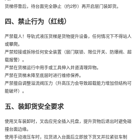
货梯停靠后，待台面完全静止（约2秒）再开启层门装卸货。
四、禁止行为（红线）
严禁载人！导轨式液压货梯是货物提升设备，任何情况下不得站人
或攀爬。
严禁短接或拆除任何安全装置（层门联锁、限位开关、防爆阀、超
载报警）。
严禁在货梯运行中用手或工具伸入井道清理异物。
严禁在货梯未降至底层时进行维修保养。
严禁擅自调整溢流阀压力（升高压力会导致超载能力增加但结构可
能破坏）。
五、装卸货安全要求
使用叉车装卸时，叉齿应完全插入托盘，提升货物后退出时避免碰
撞台面边缘。
使用手动液压车时，拉货进入台面后立即放下货叉并拉紧驻车制