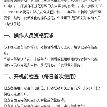
10吨）。由于操作不规范导致的安全事故时有发生。本文参照《GB
28755-2012 简易
升降机
安全规程》和2026年四川省特种设备管理
要求，编制一套标准化的操作规程，企业可直接打印张贴或纳入员
工培训手册。
一、操作人员资格要求
必须经过设备操作培训，考核合格后方可上岗。培训记录存档备
查。
严禁未经培训人员、未成年人、酒后或服用嗜睡药物者操作设备。
操作人员应穿戴安全鞋、反光背心，长发须盘入帽内。
二、开机前检查（每日首次使用）
检查各楼层门是否关闭到位，门锁联锁开关是否有效（门打开时货
梯应无法运行）。
检查台面及导轨周围有无杂物或货物阻碍。
检查液压油位是否在油标中位以上（低于中位禁止运行）。