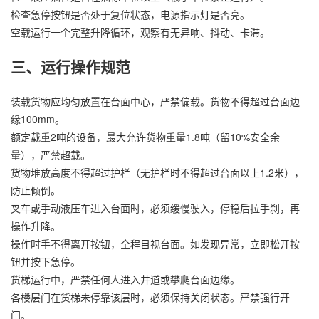
检查急停按钮是否处于复位状态，电源指示灯是否亮。
空载运行一个完整升降循环，观察有无异响、抖动、卡滞。
三、运行操作规范
装载货物应均匀放置在台面中心，严禁偏载。货物不得超过台面边
缘100mm。
额定载重2吨的设备，最大允许货物重量1.8吨（留10%安全余
量），严禁超载。
货物堆放高度不得超过护栏（无护栏时不得超过台面以上1.2米），
防止倾倒。
叉车或手动液压车进入台面时，必须缓慢驶入，停稳后拉手刹，再
操作升降。
操作时手不得离开按钮，全程目视台面。如发现异常，立即松开按
钮并按下急停。
货梯运行中，严禁任何人进入井道或攀爬台面边缘。
各楼层门在货梯未停靠该层时，必须保持关闭状态。严禁强行开
门。