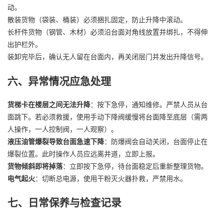
动。
散装货物（袋装、桶装）必须捆扎固定，防止升降中滚动。
长杆件货物（钢管、木材）必须沿台面对角线放置并绑扎，不得伸
出护栏外。
装卸完毕后，确认无人留在台面内，再关闭层门并发出升降信号。
六、异常情况应急处理
货梯卡在楼层之间无法升降
：按下急停，通知维修。严禁人员从台
面跳下。若必须救援，使用手动下降阀缓慢将台面降至底层（需两
人操作，一人控制阀，一人观察）。
液压油管爆裂导致台面急速下降
：防爆阀会自动关闭，台面停止在
爆裂位置。此时操作人员应远离井道，立即上报。
货物倾斜即将掉落
：立即按下急停，待台面稳定后重新整理货物。
电气起火
：切断总电源，使用干粉灭火器扑救，严禁用水。
七、日常保养与检查记录