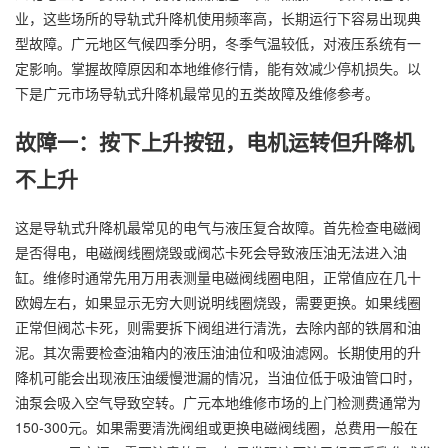
业，这些场所的导轨式升降机使用频率高，长期运行下容易出现典
型故障。广元地区气候四季分明，冬季气温较低，对液压系统有一
定影响。掌握故障原因和本地维修行情，能有效减少停机损失。以
下是广元市场导轨式升降机最常见的五类故障及维修参考。
故障一：按下上升按钮，电机运转但升降机
不上升
这是导轨式升降机最常见的电气与液压复合故障。首先检查电磁阀
是否得电，电磁阀线圈烧毁或阀芯卡死会导致液压油无法进入油
缸。维修时通常先用万用表测量电磁阀线圈电阻，正常值应在几十
欧姆左右，如果显示无穷大则说明线圈烧毁，需要更换。如果线圈
正常但阀芯卡死，则需要拆下阀组进行清洗，去除内部的铁屑和油
泥。其次需要检查油箱内的液压油油位和吸油滤网。长期使用的升
降机可能会出现液压油缓慢泄漏的情况，当油位低于吸油管口时，
油泵会吸入空气导致空转。广元本地维修市场的上门检测费通常为
150-300元。如果需要清洗阀组或更换电磁阀线圈，总费用一般在