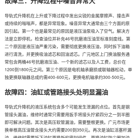
故障三：升降过程中噪音异常大
导轨式升降机在上升或下降过程中发出尖锐的金属摩擦声、撞击声
或持续的嗡嗡声，都是异常现象。噪音异常大通常由三个方面的原
因引起。第一个也是最常见的原因是液压油泵吸入了空气。解决方
法是立即停机，检查油位并补充46号抗磨液压油至标准刻度线。第
二个原因是液压油严重污染，需要彻底更换液压油，同时拆下油箱
进行清洗，并更换吸油滤芯和回油滤芯。广元地区上门换油服务通
常包含两桶46号抗磨液压油、一个新的滤芯以及人工费，总价在
1200到1800元之间。第三个原因是电机轴承磨损或联轴器松动，单
独更换联轴器总成约需400-600元，更换电机轴承约300-500元。
故障四：油缸或管路接头处明显漏油
导轨式升降机的液压系统包含多个可能发生泄漏的点位。首先是钢
管接头漏油，维修时通常只需要用扳手将接头拧紧四分之一到半圈
即可解决问题。其次是高压软管漏油，需要整根更换。广元市场更
换单根高压油管含接头大约需要200到350元。再次是油缸活塞杆漏
油，维修时需要拆下油缸更换新的密封组件，更换油缸防尘圈加油