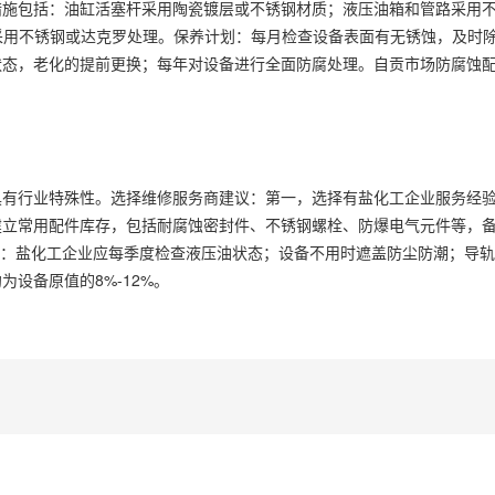
措施包括：油缸活塞杆采用陶瓷镀层或不锈钢材质；液压油箱和管路采用
栓采用不锈钢或达克罗处理。保养计划：每月检查设备表面有无锈蚀，及时
状态，老化的提前更换；每年对设备进行全面防腐处理。自贡市场防腐蚀
具有行业特殊性。选择维修服务商建议：第一，选择有盐化工企业服务经
立常用配件库存，包括耐腐蚀密封件、不锈钢螺栓、防爆电气元件等，备件
建议：盐化工企业应每季度检查液压油状态；设备不用时遮盖防尘防潮；导
设备原值的8%-12%。