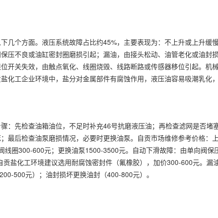
下几个方面。液压系统故障占比约45%，主要表现为：不上升或上升缓
阀保压不良或油缸密封圈磨损引起；漏油，由接头松动、油管老化或油封
限位开关失效，由触点氧化、线圈烧毁、线路断路或传感器移位引起。机
贡盐化工企业环境中，盐分对金属部件有腐蚀作用，液压油容易吸潮乳化
骤：先检查油箱油位，不足时补充46号抗磨液压油；再检查滤网是否堵
最后检查油泵磨损情况，必要时更换油泵。自贡市场维修参考价格：上门检
磁阀线圈300-600元；更换油泵1500-3500元。自动下滑故障：由单向阀
。自贡盐化工环境建议选用耐腐蚀密封件（氟橡胶），加价300-600元。
0-500元）；油封损坏更换油封（400-800元）。