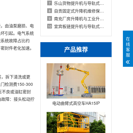
乐山货物提升机与导轨式升降货梯对比
7
自贡固定式升降机维修保养与故障排除
8
南充厂房升降机与工业升降机选型指南
9
慢，由油泵磨损、电
宜宾板链提升机与导轨式升降机对比选型
10
损坏引起。电气系统
在
械系统故障占比约
线
，密封件老化加速。
产品推荐
客
服
塞，拆下清洗或更
测费150-300
保压不良或油缸密封
漏油故障：接头松动拧
电动曲臂式高空车HA15IP