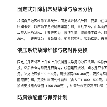
固定式升降机常见故障与原因分析
根据自贡地区维修工单统计，固定式升降机故障主要集中在以
磁阀卡滞、液压油不足或滤网堵塞引起；自动下滑，由单向
故障占比约35%，主要表现为：按钮失灵、接触器不吸合、
20%，主要表现为：导轨磨损、剪叉臂变形、销轴松动。自
液压系统故障维修与密封件更换
固定式升降机不上升或上升缓慢是最常见的液压故障。维修步
换；然后检查电磁阀是否得电，线圈是否烧毁，阀芯是否卡死；
元；补充液压油300-600元；清洗滤网200-400元；更换电
圈磨损引起，更换油缸密封件套装（含人工）800-1500元
紧或更换组合垫圈（100-200元）；油管破裂更换高压油管（20
防腐蚀配置与保养计划