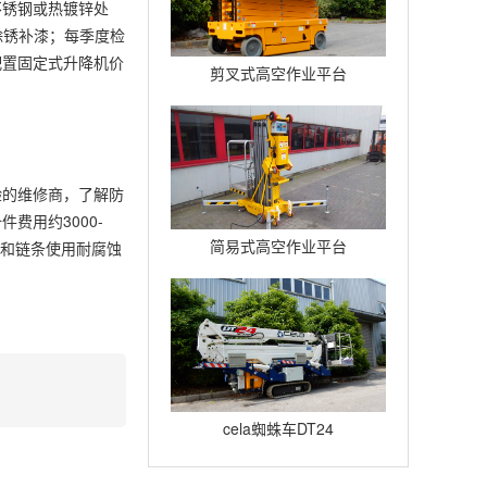
不锈钢或热镀锌处
除锈补漆；每季度检
配置固定式升降机价
剪叉式高空作业平台
Compact12
验的维修商，了解防
费用约3000-
简易式高空作业平台
轨和链条使用耐腐蚀
Quickup7
cela蜘蛛车DT24