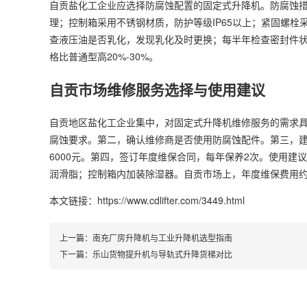
自贡盐化工企业应选择防腐蚀配置的固定式升降机。防腐蚀
理；控制箱采用不锈钢材质，防护等级IP65以上；紧固螺
查液压油是否乳化，发现乳化及时更换；每半年检查密封件
格比普通型高20%-30%。
自贡市场维修服务选择与使用建议
自贡地区盐化工企业集中，对固定式升降机维修服务的需求
腐蚀要求。第二，确认维修商是否使用防腐蚀配件。第三，建
6000元。第四，签订年度维保合同，每年保养2次。使用
润滑脂；控制箱内加装除湿器。自贡市场上，年度维保费用约为
本文链接：https://www.cdlifter.com/3449.html
上一篇：
南充厂房升降机与工业升降机选型指南
下一篇：
乐山货物提升机与导轨式升降货梯对比