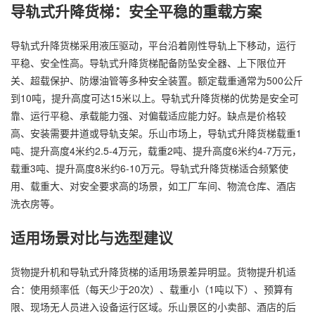
导轨式升降货梯：安全平稳的重载方案
导轨式升降货梯采用液压驱动，平台沿着刚性导轨上下移动，运行
平稳、安全性高。导轨式升降货梯配备防坠安全器、上下限位开
关、超载保护、防爆油管等多种安全装置。额定载重通常为500公斤
到10吨，提升高度可达15米以上。导轨式升降货梯的优势是安全可
靠、运行平稳、承载能力强、对偏载适应能力好。缺点是价格较
高、安装需要井道或导轨支架。乐山市场上，导轨式升降货梯载重1
吨、提升高度4米约2.5-4万元，载重2吨、提升高度6米约4-7万元，
载重3吨、提升高度8米约6-10万元。导轨式升降货梯适合频繁使
用、载重大、对安全要求高的场景，如工厂车间、物流仓库、酒店
洗衣房等。
适用场景对比与选型建议
货物提升机和导轨式升降货梯的适用场景差异明显。货物提升机适
合：使用频率低（每天少于20次）、载重小（1吨以下）、预算有
限、现场无人员进入设备运行区域。乐山景区的小卖部、酒店的后