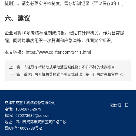
徒刑）。请务必落实考核制度，留存培训记录（至少保存3年）。
六、建议
企业可将10项考核标准制成海报，张贴在升降机旁，作为日常提
醒。同时每季度组织一次复训和应急演练，巩固安全知识。
本文链接：https://www.cdlifter.com/3411.html
上一篇：
内江登车桥移动式手动液压泵维修：不升不降的快速排查
下一篇：
重庆厂房升降机导轨式与剪叉式对比：基于厂房层高和货物尺寸的选型公式
成都中成重工机械设备有限公司
微信扫一扫
电话：183-2875-2679
邮箱：970273639@qq.com
地址：四川省成都市双流区双江路二段
蜀ICP备16009788号-2