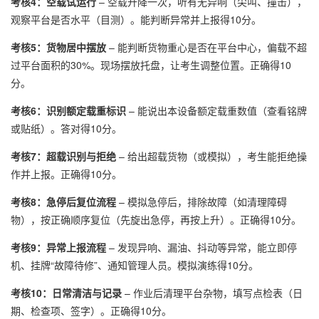
考核4：空载试运行
– 空载升降一次，听有无异响（尖叫、撞击），
观察平台是否水平（目测）。能判断异常并上报得10分。
考核5：货物居中摆放
– 能判断货物重心是否在平台中心，偏载不超
过平台面积的30%。现场摆放托盘，让考生调整位置。正确得10
分。
考核6：识别额定载重标识
– 能说出本设备额定载重数值（查看铭牌
或贴纸）。答对得10分。
考核7：超载识别与拒绝
– 给出超载货物（或模拟），考生能拒绝操
作并上报。正确得10分。
考核8：急停后复位流程
– 模拟急停后，排除故障（如清理障碍
物），按正确顺序复位（先旋出急停，再按上升）。正确得10分。
考核9：异常上报流程
– 发现异响、漏油、抖动等异常，能立即停
机、挂牌“故障待修”、通知管理人员。模拟演练得10分。
考核10：日常清洁与记录
– 作业后清理平台杂物，填写点检表（日
期、检查项、签字）。正确得10分。