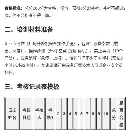
合格标准
：总分≥80分为合格，任何一项得0分需补考。补考不超过2
次，仍不合格者不得上岗。
二、培训材料准备
企业应制作《厂房升降机安全操作手册》，包含：设备参数（载
重、高度）、操作步骤（开机-空载-负载-停机）、禁止事项（10个
严禁）、应急流程（急停、上报）。培训时间不少于4小时（理论2
小时+实操2小时）。培训讲师可由设备厂家技术人员或企业安全员
担任。
三、考核记录表模板
是
员工
考核
考核
考
总
否
2
3
4
5
6
7
8
9
10
姓名
日期
人
核1
分
合
格