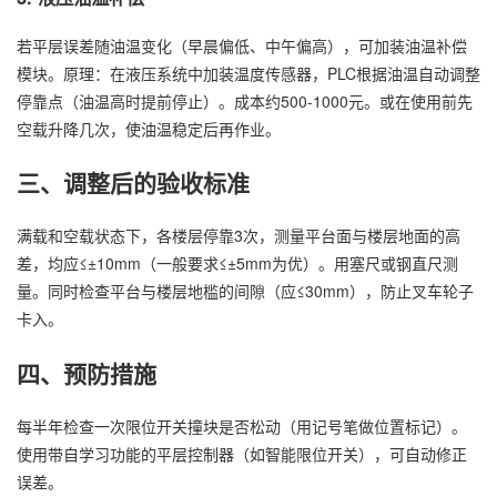
若平层误差随油温变化（早晨偏低、中午偏高），可加装油温补偿
模块。原理：在液压系统中加装温度传感器，PLC根据油温自动调整
停靠点（油温高时提前停止）。成本约500-1000元。或在使用前先
空载升降几次，使油温稳定后再作业。
三、调整后的验收标准
满载和空载状态下，各楼层停靠3次，测量平台面与楼层地面的高
差，均应≤±10mm（一般要求≤±5mm为优）。用塞尺或钢直尺测
量。同时检查平台与楼层地槛的间隙（应≤30mm），防止叉车轮子
卡入。
四、预防措施
每半年检查一次限位开关撞块是否松动（用记号笔做位置标记）。
使用带自学习功能的平层控制器（如智能限位开关），可自动修正
误差。