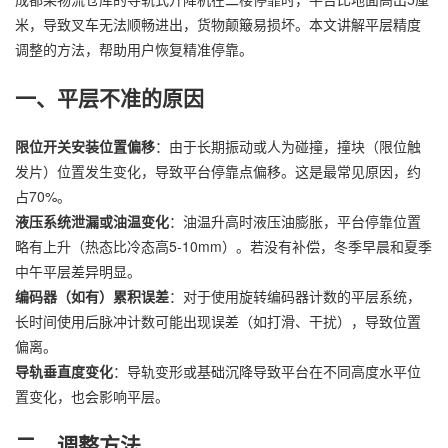
米，导致叉车无法顺畅进出，货物颠簸易损坏。本文讲解平层精度
调整的方法，帮助用户恢复精准停靠。
一、平层不准的原因
限位开关安装位置偏移
：由于长期振动或人为碰撞，撞块（限位触
发片）位置发生变化，导致平台停靠点偏移。这是最常见原因，约
占70%。
液压系统泄漏或油温变化
：油温升高时液压油膨胀，平台停靠位置
略有上升（热态比冷态高5-10mm）。若没有补偿，冬季早晨和夏季
中午平层差异明显。
编码器（如有）累积误差
：对于使用旋转编码器计数的平层系统，
长时间使用后脉冲计数可能出现误差（如打滑、干扰），导致位置
偏离。
导轨垂直度变化
：导轨变形或基础沉降导致平台在不同高度水平位
置变化，也会影响平层。
二、调整方法