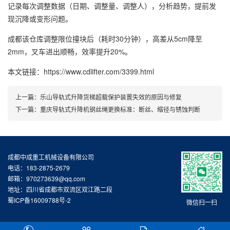
记录每次调整数据（日期、调整量、调整人），分析趋势，提前发
现沉降或变形问题。
成都该仓库调整限位撞块后（耗时30分钟），高差从5cm降至
2mm，叉车进出顺畅，效率提升20%。
本文链接：https://www.cdlifter.com/3399.html
上一篇：
乐山导轨式升降货梯超载保护装置失效的原因与修复
下一篇：
重庆导轨式升降机钢丝绳更换标准：断丝、缩径与锈蚀判断
成都中成重工机械设备有限公司
电话：183-2875-2679
邮箱：970273639@qq.com
地址：四川省成都市双流区双江路二段
蜀ICP备16009788号-2
微信扫一扫