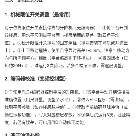
1. 机械限位开关调整（最常用）
对于依靠限位开关直接停靠的升降机（无编码器）：①将平台开到
该楼层，用水平尺测量平台面与楼层地面的高差（取四角平均
值）。②松开限位开关撞块的固定螺栓（撞块安装在导轨或井道壁
上）。③上下移动撞块，使平台停靠时高差≤±5mm。注意：移动方
向与所需调整方向相反（平台偏高则下移撞块）。④紧固螺栓（扭
矩约20N·m），试运行3次验证。若多个楼层不准，需逐层调整。
2. 编码器校准（变频控制型）
对于使用PLC+编码器控制平层的升降机：①将平台手动开到该楼层
准确位置（用尺测量，调整至水平）。②进入PLC程序（需密码），
找到平层参数（如各楼层脉冲值）。③读取当前编码器脉冲值（或
通过示教功能），写入对应楼层参数。④保存后试运行3次，验证精
度。若仍有误差，可启用PID自动修正功能。
3. 液压油温补偿