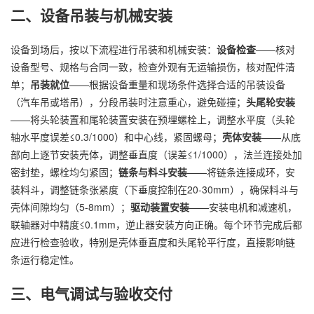
二、设备吊装与机械安装
设备到场后，按以下流程进行吊装和机械安装：
设备检查
——核对
设备型号、规格与合同一致，检查外观有无运输损伤，核对配件清
单；
吊装就位
——根据设备重量和现场条件选择合适的吊装设备
（汽车吊或塔吊），分段吊装时注意重心，避免碰撞；
头尾轮安装
——将头轮装置和尾轮装置安装在预埋螺栓上，调整水平度（头轮
轴水平度误差≤0.3/1000）和中心线，紧固螺母；
壳体安装
——从底
部向上逐节安装壳体，调整垂直度（误差≤1/1000），法兰连接处加
密封垫，螺栓均匀紧固；
链条与料斗安装
——将链条连接成环，安
装料斗，调整链条张紧度（下垂度控制在20-30mm），确保料斗与
壳体间隙均匀（5-8mm）；
驱动装置安装
——安装电机和减速机，
联轴器对中精度≤0.1mm，逆止器安装方向正确。每个环节完成后都
应进行检查验收，特别是壳体垂直度和头尾轮平行度，直接影响链
条运行稳定性。
三、电气调试与验收交付