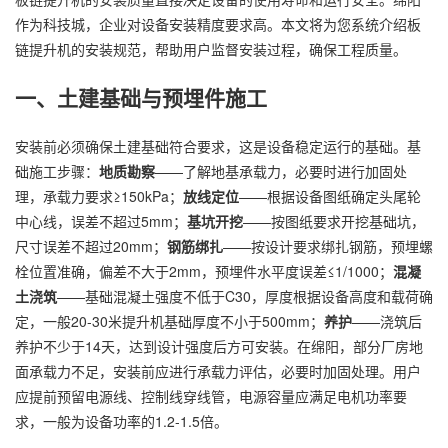
作为科技城，企业对设备安装精度要求高。本文将为您系统介绍板
链提升机的安装规范，帮助用户监督安装过程，确保工程质量。
一、土建基础与预埋件施工
安装前必须确保土建基础符合要求，这是设备稳定运行的基础。基
础施工步骤：
地质勘察
——了解地基承载力，必要时进行加固处
理，承载力要求≥150kPa；
放线定位
——根据设备图纸确定头尾轮
中心线，误差不超过5mm；
基坑开挖
——按图纸要求开挖基础坑，
尺寸误差不超过20mm；
钢筋绑扎
——按设计要求绑扎钢筋，预埋螺
栓位置准确，偏差不大于2mm，预埋件水平度误差≤1/1000；
混凝
土浇筑
——基础混凝土强度不低于C30，厚度根据设备高度和载荷确
定，一般20-30米提升机基础厚度不小于500mm；
养护
——浇筑后
养护不少于14天，达到设计强度后方可安装。在绵阳，部分厂房地
面承载力不足，安装前应进行承载力评估，必要时加固处理。用户
应提前预留电源线、控制线穿线管，电源容量应满足电机功率要
求，一般为设备功率的1.2-1.5倍。