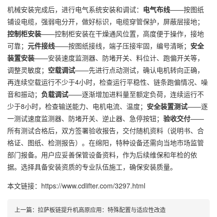
机械安装完成后，进行电气系统安装和调试：
电气布线
——按图纸
铺设电缆，强弱电分开，做好标识，电缆穿管保护，屏蔽层接地；
控制柜安装
——控制柜安装在干燥通风位置，高度便于操作，接地
可靠；
元件接线
——按图纸接线，端子压接牢固，编号清晰；
安全
装置安装
——安装速度监测器、防堵开关、料位计、跑偏开关等，
调整灵敏度；
空载调试
——先进行点动测试，确认电机转向正确，
再连续空载运行不少于4小时，检查运行平稳性、链条跑偏情况、噪
音和振动；
负载调试
——逐渐增加进料量至额定负荷，连续运行不
少于8小时，检查输送能力、电机电流、温度；
安全装置测试
——逐
一测试速度监测器、防堵开关、逆止器、急停按钮；
验收交付
——
所有测试合格后，双方签署验收报告，交付随机资料（说明书、合
格证、图纸、检测报告）。在绵阳，特种设备还需向当地市场监管
部门报备。用户应妥善保管设备资料，作为后续维保和年检的依
据。选择具备安装资质的专业队伍施工，确保安装质量。
本文链接：https://www.cdlifter.com/3297.html
上一篇：
拉萨板链提升机高原应用：特殊配置与适应性改造