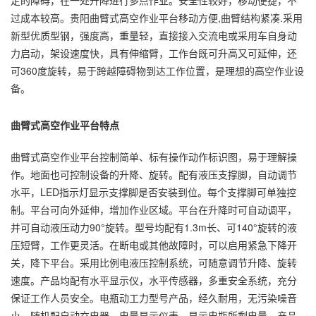
定的障碍，在一处升降进行多点作业。安全性较好，移动便捷，不
过成本较高。贵阳曲臂式高空作业平台移动方便,曲臂结构紧凑.采用
新型优质型钢，强度高，重量轻，直接接入交流电或采用车自身动
力启动，架设速度快，具有伸缩臂，工作台既可升高又可延伸，还
可360度旋转，易于跨越障碍物到达工作位置，是理想的高空作业设
备。
曲臂式高空作业平台特点
曲臂式高空作业平台控制简单、标有操作动作标识图，易于理解操
作。地面也可控制设备的升降、旋转。配有液压支撑脚，自动调节
水平，LED指示灯显示支撑脚是否安装到位。每个支撑脚可单独控
制。平台可向外延伸，增加作业区域。平台在升降时可自动调平，
并可自动液压动力90°旋转。型号均配有1.3m长、可140°旋转的液
压短臂，工作更灵活。在断电或其他故障时，可以启用紧急下降开
关，降下平台。采用比例电液压控制系统，可随意调节升降、旋转
速度。产品均配有水平显示仪，水平传感器，多重安全系统，充分
保证工作人员安全。电瓶动工力型号产品，经久耐用，无污染噪音
小。随机配自动充电器。电量显示仪表，显示电瓶所剩电量。产品