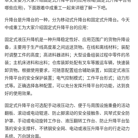
哪些应用)，下面跟着中成重工一起来详细了解一下吧。
升降台是升降台的一种，分为移动式升降台和固定式升降台。今天
中成重工为大家介绍固定式升降平台的应用：
固定式液压
升降机
是一种升降稳定性好、应用范围广的货物升降设
备，主要用于生产线高度差之间运送货物。在线和离线材料；装配
时调整工件的高度；高进料器进料；大型设备组装过程中零件的吊
装；主机床进料和出料；仓库装卸处配有叉车等搬运车辆，快速装
卸货物。根据使用要求，可随意配置组合辅助装置，如固定式液压
升降平台的安全保护装置；电气控制模式；工作平台形式；动力形
式等。正确选择各种配置，可以充分发挥升降平台的功能，达到良
好的使用效果。
固定式升降平台可选配手动液压动力、便于与周围设施重叠的活动
翻板、滚动或电动辊道、防止脚滚动的安全接触条、风琴式安全防
护罩、手动或电动旋转工作台、液压翻转工作台、防止升降平台坠
落的安全支撑杆、不锈钢安全网、电动或液压升降平台的行走动力
系统、万向球台面。