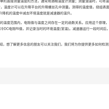
简单的直接测量温度的方法，通常用酒精温度计测量；测量油温时，可将
时，温度计可以在升降平台的升降螺丝孔中测量。测得的温度值，绕组表
升降机
的温度中减去环境温度就是减速器的温升。
定的温度范围内，电阻值与温度之间存在一定的函数关系。应用这个原理
DC电阻RI值，并记录当时的环境温度(室温)。减速器运行一段时间后
介绍，想了解更多信息的朋友可以关注我们，我们将为你提供更多如何检