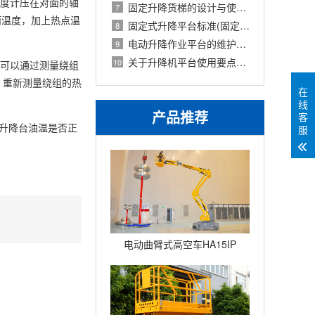
温度计压在对面的轴
固定升降货梯的设计与使用说明(固定升降
7
面温度，加上热点温
固定式升降平台标准(固定式升降平台控制
8
电动升降作业平台的维护可应用于什么地
9
关于升降机平台使用要点介绍的说明(关于
10
，可以通过测量绕组
，重新测量绕组的热
在
线
产品推荐
客
测升降台油温是否正
服
电动曲臂式高空车HA15IP