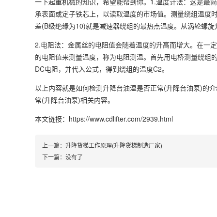
一下起重机械的知识，希望能帮到你。1.温度计法：这是最
承表面或定子铁芯上，以读取温度的市场值。测量绕组温度
差(B级绝缘为10)就是减速器绕组的最热点温度。从涡轮螺旋
2.电阻法：金属丝的电阻值会随着温度的升高而增大。在一
的电阻值来测量温度，称为电阻测温。首先用电桥测量绕组的冷
DC电阻，并代入公式，得到绕组的温度C2。
以上内容就是如何检测升降台油温是否正常(升降台油泵)的
常(升降台油泵)相关内容。
本文链接：https://www.cdlifter.com/2939.html
上一篇：
升降货梯工作原理(升降货梯制造厂家)
下一篇：没有了