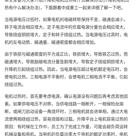
热有什么解决办法)，下面跟着中成重工一起来详细了解一下吧。
当电源电压过低时，如果电机的电磁转矩保持不变，磁通会减小，
转子电流会相应增大，定子电流中的负载电源分量也会相应增大，
导致绕组铜损增大，定子和转子绕组过热。当电源电压过高时，电
机的反电动势、磁通量、磁通密度都会相应增加。
由于铁损与磁通密度的平方成正比，铁损增大，导致铁芯过热，而
磁通增大，导致励磁电流分量急剧增大，导致定子绕组铜损增大，
升降机引起绕组过热。因此，当电源电压超过电机额定电压时，会
使电机过热，三相电源不平衡时，会使电机三相电流不平衡，引起
绕组过热。
电机过热时，首先要考虑电源，确认电源没有问题后再考虑其他因
素。如果供电电压不对称，当供电线路一相断开，一相保险丝熔
断，或闸刀启动设备一角烧坏时，三相电机就会进单相，通过大电
流使两相绕组过热，容易烧毁和过载。升降平台上电机容易过热的
原因：有时候在工作中，员工为了完成工作量，可能会超负荷运转
机械设备和电机。当电机的负载功率大于电机的额定功率时，电机