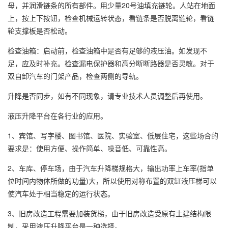
母，并润滑链条的所有部件。用少量20号油填充链轮。人站在地面
上，按上下按钮，检查机械运转状态，看链条是否脱离链轮，看链
轮支撑板是否松动。
检查油箱：启动前，检查油箱中是否有足够的液压油。如发现不
足，应及时补充。检查漏电保护器和高分断断路器是否灵敏。对于
双自卸汽车的门架产品，检查两侧的导轨。
升降是否同步，如有不同现象，请专业技术人员调整后再使用。
液压升降平台在各行业的应用。
1、宾馆、写字楼、图书馆、医院、实验室、低层住宅，这些场合的
要求是：使用方便、操作简单、噪音低、可靠性高。
2、车库、停车场，由于汽车升降梯规格大，输出功率上车率(指单
位时间内物体所做的功量)大，所以使用对称布置的双缸液压梯可以
使汽车处于相当稳定的运行状态。
3、旧房改造工程需要加装货梯，由于旧房改造受原有土建结构限
制，采用液压升降平台是一种选择。