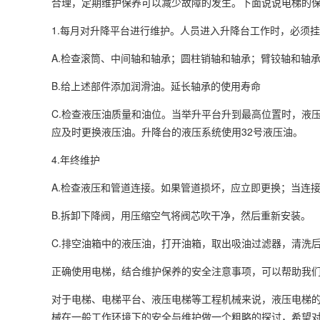
合理，定期维护保养可以减少故障的发生。下面说说电梯的
1.每月对升降平台进行维护。人员进入升降台工作时，必须
A.检查滚筒、中间轴和轴承；圆柱销轴和轴承；臂铰轴和轴
B.给上述部件添加润滑油。延长轴承的使用寿命
C.检查液压油质量和油位。当举升平台升到最高位置时，液压
应及时更换液压油。升降台的液压系统使用32号液压油。
4.年终维护
A.检查液压和管道连接。如果管道损坏，应立即更换；当连
B.拆卸下降阀，用压缩空气将阀芯吹干净，然后重新安装。
C.排空油箱中的液压油，打开油箱，取出吸油过滤器，清洗
正确使用电梯，结合维护保养的安全注意事项，可以帮助我
对于电梯、电梯平台、液压电梯等工程机械来说，液压电梯
械在一般工作环境下的安全与维护做一个粗略的探讨，希望