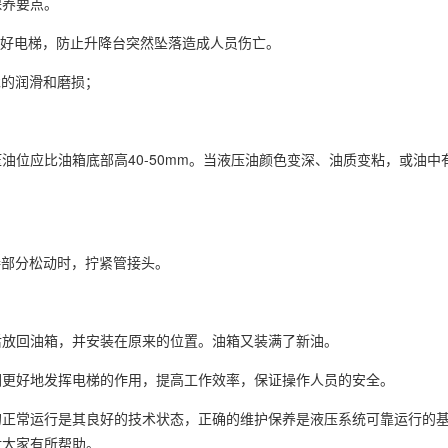
保养要点。
挂好电梯，防止升降台突然坠落造成人员伤亡。
承的润滑和磨损；
油位应比油箱底部高40-50mm。当液压油颜色变深、油质变粘，或油中
接部分松动时，拧紧管接头。
后放回油箱，并安装在原来的位置。油箱又装满了新油。
们更好地发挥电梯的作用，提高工作效率，保证操作人员的安全。
的正常运行是其良好的技术状态，正确的维护保养是液压系统可靠运行的
对大家有所帮助。