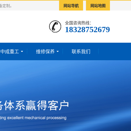
备定制。
网站导航
网站地图
全国咨询热线：
18328752679‬
于中成重工
维修保养
联系我们