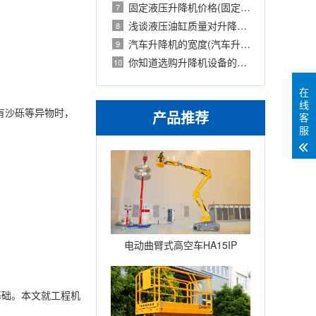
固定液压升降机价格(固定式液压升降设备
7
浅谈液压油缸质量对升降机的使用影响
8
汽车升降机的宽度(汽车升降机重量)
9
你知道选购升降机设备的技巧吗英文(你知
10
在
线
有沙砾等异物时，
产品推荐
客
服
电动曲臂式高空车HA15IP
基础。本文就工程机