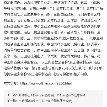
稳定的供需。为液压电梯企业走出寒冬铺平了道路。第二，雨如寂
静般光滑(补贴)。它看起来是一个什么样的企业，生产什么样的产品
才符合现状。结果总是不言而喻，紧跟国家政策。我们需要什么样
的企业，我们就把自己变成什么样的企业。工信部、财政部公布了
支持企业技术改造、中小企业公共服务平台建设和智能化改造的财
政补贴政策。液压电梯企业只要专注于新产品研发和节能降耗，最
多能拿到补贴。三、惊骇的发展趋势(对比)用数据说话，可以更直观
的看到我国液压电梯的现状。中国同样是压缩电梯行业，制造量和
消费量均居世界第一，而中国国内市场被国外产品占领。如何抓住
这个市场，见田机械给出了一个案例，就是做大做强，做高端，把
中国制造变成中国智造。 以上内容就是名称:液压电梯制造商(液压
电梯销售)的介绍，想了解更多信息的朋友可以关注我们，我们将为
你提供更多名称:液压电梯制造商(液压电梯销售)相关内容。
本文链接：https://www.cdlifter.com/2850.html
上一篇：
升降机在工作前的安全提示(升降机安全操作注意事项)
下一篇：
电动升降机生产厂家(电动升降机使用说明)