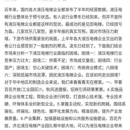
近年来，国内各大液压电梯企业都发布了半年的经营数据，液压电
梯行业整体处于预亏状态。有人说行业寒冬已经到来，但并不是所
有液压电梯企业都是这样的现状。最成功的是见田电梯，已经扭亏
为盈。几家欢乐几家愁，是半年报的真实写照。面对市场压力剧
增，下游市场供需紧张的局面，上半年各大液压电梯企业交出的答
卷让行业感受到了一股剧烈的寒流。凌东已经到了。下面我们结合
市场来分析一下液压电梯行业面临的困境。困境一：液压电梯行业
竞争压力过大；困境二：供需不足；市场成交量低；困境四：行业
国产；困境五：空心关键技术；困境六：传统商业模式；六困境
六：深陷低端市场泥潭，困扰液压电梯企业。应该如何走出困境？
对于华中地区的制造企业来说，我们来看看春天在哪里。一、早春
百花齐放(工业园区)1。秋风送捷报，招商引资硕果累累。4.实施品
牌企业培育工程，帮助企业进行转型，打造核心技术强、专业技术
硬、环保体系全的新型企业。5.掌握主动权，实现新的跨越。围绕高
端化、终端化、绿色化、循环化发展方向，精准招商，提升产业发
展质量。6.产业集群，加强基础设施和公共服务设施建设。百花齐
放，济北液压电梯产业园扎根中部大地，可以为液压电梯企业带来