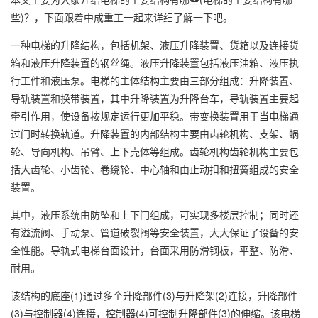
些)？，下面跟着中成重工一起来详细了解一下吧。
一种电梯的升降结构，包括机架、液压升降装置、货箱以及连接货
箱和液压升降装置的钢丝绳。液压升降装置包括液压油箱、液压执
行工件和液压泵。电梯的主体结构主要由三部分组成：升降装置、
导轨装置和换带装置，其中升降装置为升降台车，导轨装置主要起
牵引作用，使设备按规定运行更加平稳。带变换装置用于当电梯通
过门时转换轨道。升降装置的内部结构主要由齿轮机构、支架、蜗
轮、导向机构、吊臂、上下壳体等组成。齿轮机构齿轮机构主要包
括大齿轮、小齿轮、卷绕轮、中心轴和由止动扣和扭簧组成的安全
装置。
其中，液压系统由防坠和上下门组成，可实现多楼层控制；同时还
有溢流阀、手动泵、管道破裂阀等安全装置，大大保证了设备的安
全性能。导轨式电梯台面设计，台面采用防滑钢板，平整、防滑、
耐用。
该结构的底座(1)通过多个升降部件(3)与升降架(2)连接，升降部件
(3)与控制器(4)连接，控制器(4)可控制升降部件(3)的伸缩。该电梯