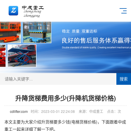
搜索
升降货梯费用多少(升降机货梯价格)
cdlifter.com
时间：2023-03-01 22:24:08
来源：中成重工
点击：
次
本文主要为大家介绍升货梯要多少钱(电梯货梯价格)，下面跟着中成
重工一起来详细了解一下吧。