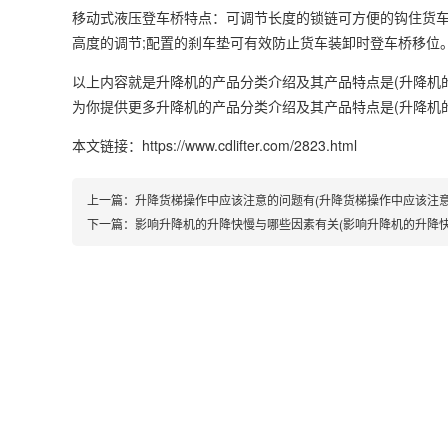
移动式液压登车桥特点：可调节长度的锁链可方便的钩住货车
高度的调节;配置的刹车垫可有效防止货车装卸时登车桥移位
以上内容就是升降机的产品分类介绍及其产品特点是(升降机
为你提供更多升降机的产品分类介绍及其产品特点是(升降机
本文链接：https://www.cdlifter.com/2823.html
上一篇：
升降货梯操作中应该注意的问题有(升降货梯操作中应该注意
下一篇：
影响升降机的升降快慢与哪些因素有关(影响升降机的升降快