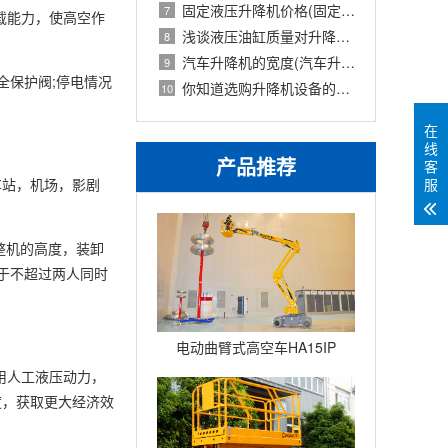
固定液压升降机价格(固定式液压升降设备
7
载能力，使高空作
浅谈液压油缸质量对升降机的使用影响
8
汽车升降机的宽度(汽车升降机重量)
9
全保护阀;停电情况
你知道选购升降机设备的技巧吗英文(你知
10
在
线
产品推荐
客
车站，机场，影剧
服
整机的高度，装卸
于不超过两人同时
电动曲臂式高空车HA15IP
用人工液压动力，
度，获取更大经济效