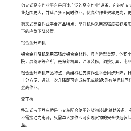
剪叉式高空作业平台是用途广泛的高空作业*设备，它的剪叉
业范围更大，并适合多人同时作业。使高空作业效率更高，
剪叉式高空作业平台产品特点：举升机构采用高强度锰钢矩形
下的应急下降装置。
铝合金升降机
铝合金升降机采用高强度铝合金材料，具有造型美观，体积
院，展览馆等产所，是保养机具，油漆装修，调换灯具，电
铝合金升降机产品特点：两组桅柱支撑作业平台同步升降，具
十分方便，通过一次升降即可完成装配或拆卸;具有单桅柱同
登高作业。
登车桥
移动式液压登车桥是与叉车配合使用的货物装卸*辅助设备。
不需接动力电源，只需单人操作即可实现货物的安全快速装
益。