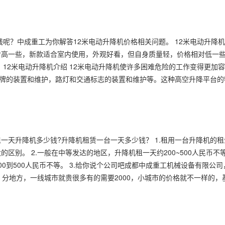
钱呢？中成重工为你解答12米电动升降机价格相关问题。 12米电动升降
对高一些，新款适合室内使用，外观好看，但自身质量轻，价格相对低一
12米电动升降机介绍 12米电动升降机使许多困难危险的工作变得更加
告牌的装置和维护，路灯和交通标志的装置和维护等。这种高空升降平台
一天升降机多少钱?升降机租赁一台一天多少钱？ 1.租用一台升降机的
区别。 2.一般在中等发达的地区，升降机租一天约200~500人民币不
0到500人民币不等。 3.给你说个公司吧成都中成重工机械设备有限公
我租过，分地方，一线城市就贵很多有的需要2000，小城市的价格就不一样的，