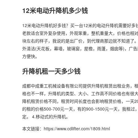
12米电动升降机多少钱
12米电动升降机好多钱？买一台12米的电动升降机需要好多
老款适合室外复杂使用，外观笨重，整机重量大，价格也相
块左右的样子，我说的是出厂价，到代理商那边就不知道了。 
外清洁(天花板，幕墙，玻璃窗，屋檐，雨蓬，烟囱等)，广
方便快。
升降机租一天多少钱
成都中成重工机械设备有限公司提供升降机租赁出租业务，租
格也不一样，升降机的类型、大小、工作高不同价格也有很大的
降机租赁价格不同，租赁时间长度也会影响租赁价格，一天20
的租的价格500-700元一天，有的900-1500元一天，
定。 4.移动式的升降机。
本文链接：https://www.cdlifter.com/1809.html