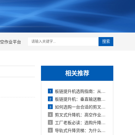
空作业平台
搜索
相关推荐
板链提升机选购指南：从选型到避坑的全
1
板链提升机：垂直输送散料的“骨干”设
2
如何选购一台合适的剪叉式升降机？五大
3
剪叉式升降机：高空作业的“全能选手”
4
工厂老板必读：选购升降货梯前，必须算
5
导轨式升降货梯：为什么它成为厂房货物
6