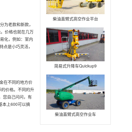
柴油直臂式高空作业平台
机分为老款和新款，
H16TPX
些。价格也就在几万
容易化，例如：室内
的特点是小巧灵活，
简易式升降车Quickup9
租金在不同的地方价
等的价格。不同的升
司，您自己问问，有
基本上600可以搞
柴油直臂式高空作业车
H14TX