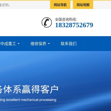
备定制。
网站导航
网站地图
全国咨询热线：
18328752679‬
于中成重工
维修保养
联系我们