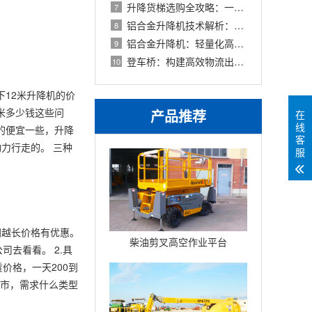
升降货梯选购全攻略：一篇读懂类型区别
7
铝合金升降机技术解析：从参数读懂性能
8
铝合金升降机：轻量化高空作业的卓越解
9
登车桥：构建高效物流出入口的“智能调
10
下12米升降机的价
6米多少钱这些问
产品推荐
在
线
的便宜一些，升降
客
力行走的。 三种
服
间越长价格有优惠。
柴油剪叉高空作业平台
去看看。 2.具
Compact10DX
价格，一天200到
城市，需求什么类型