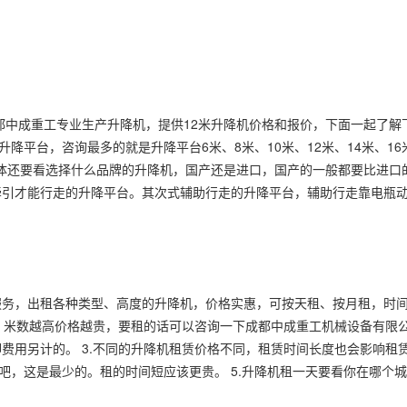
都中成重工专业生产升降机，提供12米升降机价格和报价，下面一起了解
升降平台，咨询最多的就是升降平台6米、8米、10米、12米、14米、1
具体还要看选择什么品牌的升降机，国产还是进口，国产的一般都要比进口
引才能行走的升降平台。其次式辅助行走的升降平台，辅助行走靠电瓶动
服务，出租各种类型、高度的升降机，价格实惠，可按天租、按月租，时
，米数越高价格越贵，要租的话可以咨询一下成都中成重工机械设备有限公司
用另计的。 3.不同的升降机租赁价格不同，租赁时间长度也会影响租赁
00快吧，这是最少的。租的时间短应该更贵。 5.升降机租一天要看你在哪个