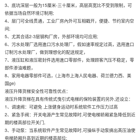
3、底坑深层一般为15厘米-三十厘米，高层高宽比不受到限制，可
依据当场自然环境订制用;
4、层门可全线贯通，工业厂房內外可互相戳开，便捷、节约室内空
间;
5、尤其合适2-3层钢构厂房，外部环境均可应用;
6、污水处理厂选用進口污水处理厂，假如速率规定过高，选用進口
订制污水处理厂，做到理想化的配送规定，
7、液压缸和液压密封件选用進口零部件，处理顾客汽压不稳定，零
部件渗油难题，
8、家用电器零部件可选，(上海市上海人民电器、荷兰德力西、美
国ge)
液压升降货梯安全性可靠性优点：
液压升降货梯在具有传统式曳引式电梯的保险装置的另外,还设立：
1、调速阀：可避免 上涨健身运动时系统软件工作压力过高
2、紧急手阀：开关电源产生常见故障时,可使电梯轿厢紧急降低到近
期的楼高部位开关门,
3、手动泵：当系统软件产生常见故障时,可操纵手动泵搞出髙压油使
电梯轿厢升高到近期的楼高部位;