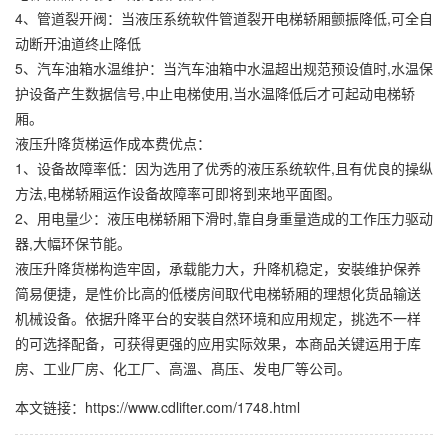
4、管道裂开阀：当液压系统软件管道裂开电梯轿厢颤振降低,可全自
动断开油道终止降低
5、汽车油箱水温维护：当汽车油箱中水温超出规范预设值时,水温保
护设备产生数据信号,中止电梯使用,当水温降低后才可起动电梯轿
厢。
液压升降货梯运作成本费优点：
1、设备故障率低：因为选用了优秀的液压系统软件,且有优良的操纵
方法,电梯轿厢运作设备故障率可即将到来地平面图。
2、用电量少：液压电梯轿厢下滑时,靠自身重量造成的工作压力驱动
器,大幅环保节能。
液压升降货梯构造牢固，承载能力大，升降机稳定，安裝维护保养
简易便捷，是性价比高的低楼房间取代电梯轿厢的理想化货品输送
机械设备。依据升降平台的安裝自然环境和应用规定，挑选不一样
的可选择配备，可获得更强的应用实际效果，本商品关键运用于库
房、工业厂房、化工厂、高溫、髙压、发电厂等公司。
本文链接：https://www.cdlifter.com/1748.html