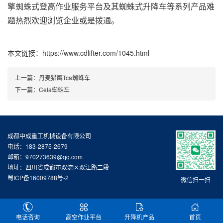
擎蜘蛛式登高作业服务平台及其蜘蛛式升降车等系列产品难
题热烈欢迎浏览企业或是拨通。
本文链接：https://www.cdlifter.com/1045.html
上一篇：
丹麦猎鹰Tca蜘蛛车
下一篇：
Cela蜘蛛车
成都中成重工机械设备有限公司
电话：183-2875-2679
邮箱：970273639@qq.com
地址：四川省成都市双流区双江路二段
蜀ICP备16009788号-2
微信扫一扫
电话咨询
高空作业平台
升降机产品
首页