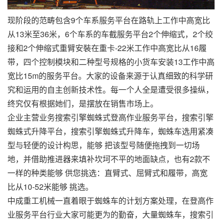
现阶段的范畴包含9个车系服务平台在路轨上工作中高宽比
从13米至36米，6个车系的车截服务平台2个伸缩式，2个绞
接和2个伸缩式重臂安裝在重卡-22米工作中高宽比从16履
带，四个控制模块和二种型号规格的小货车安装13工作中高
宽比15m的服务平台。大家的设备来源于认真细致的科学研
究和运用的自主创新技术性。每一个人全是遭受很多操纵，
终究仅有根据她们，是摆放在销售市场上。
企业主营业务搜索引擎蜘蛛式登高作业服务平台，搜索引擎
蜘蛛式升降平台，搜索引擎蜘蛛式升降车，蜘蛛车选用紧凑
型与轻便的设计构思，能够 把该型号随便拖拽到一切场
地，并借助推进器来填补坎坷不平的地面缺点，也有2款不
一样的种类能够 供您挑选：直臂式、屈臂式和履带，高宽
比从10-52米能够 挑选。
中成重工机械一直着眼于蜘蛛车的计划方案处理，在登高作
业服务平台行业大家可能更为的勤奋，大量蜘蛛车，搜索引