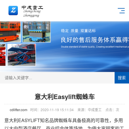
搜索
意大利Easylift蜘蛛车
cdlifter.com
时间：2020-11-19 15:11:34
来源：中成重工
点击：
次
意大利EASYLIFT知名品牌
蜘蛛车
具备极高的可靠性，多用
以大中型酒店餐厅，商业综合体等场地。为使大家顾客的工