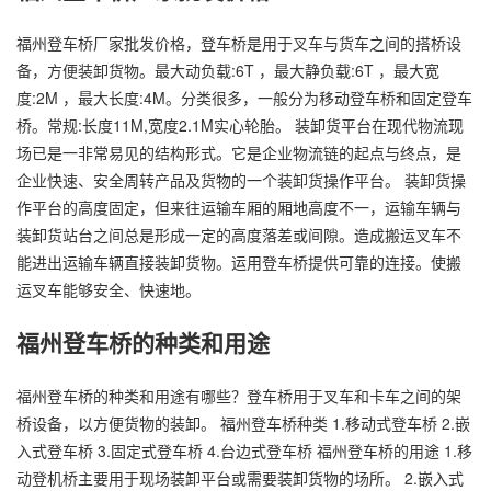
福州登车桥厂家批发价格，登车桥是用于叉车与货车之间的搭桥设
备，方便装卸货物。最大动负载:6T ，最大静负载:6T ，最大宽
度:2M ，最大长度:4M。分类很多，一般分为移动登车桥和固定登车
桥。常规:长度11M,宽度2.1M实心轮胎。 装卸货平台在现代物流现
场已是一非常易见的结构形式。它是企业物流链的起点与终点，是
企业快速、安全周转产品及货物的一个装卸货操作平台。 装卸货操
作平台的高度固定，但来往运输车厢的厢地高度不一，运输车辆与
装卸货站台之间总是形成一定的高度落差或间隙。造成搬运叉车不
能进出运输车辆直接装卸货物。运用登车桥提供可靠的连接。使搬
运叉车能够安全、快速地。
福州登车桥的种类和用途
福州登车桥的种类和用途有哪些？登车桥用于叉车和卡车之间的架
桥设备，以方便货物的装卸。 福州登车桥种类 1.移动式登车桥 2.嵌
入式登车桥 3.固定式登车桥 4.台边式登车桥 福州登车桥的用途 1.移
动登机桥主要用于现场装卸平台或需要装卸货物的场所。 2.嵌入式