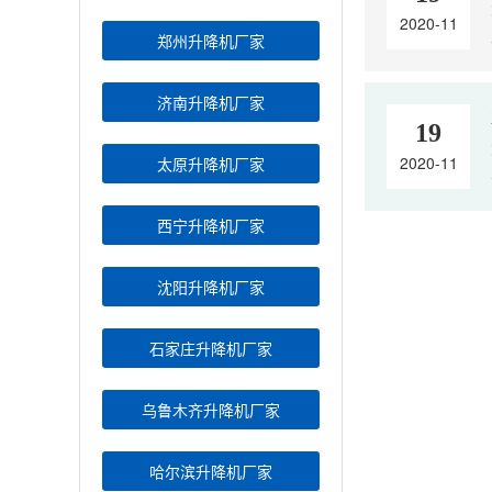
2020-11
郑州升降机厂家
济南升降机厂家
19
2020-11
太原升降机厂家
西宁升降机厂家
沈阳升降机厂家
石家庄升降机厂家
乌鲁木齐升降机厂家
哈尔滨升降机厂家