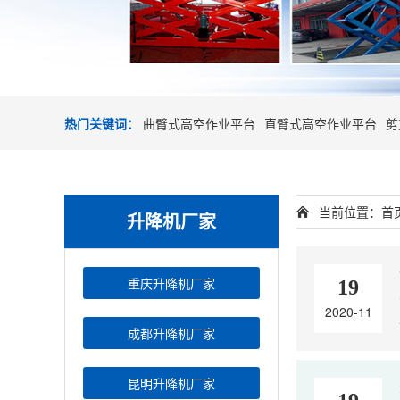
热门关键词：
曲臂式高空作业平台
直臂式高空作业平台
剪
当前位置：
首
升降机厂家
重庆升降机厂家
19
2020-11
成都升降机厂家
昆明升降机厂家