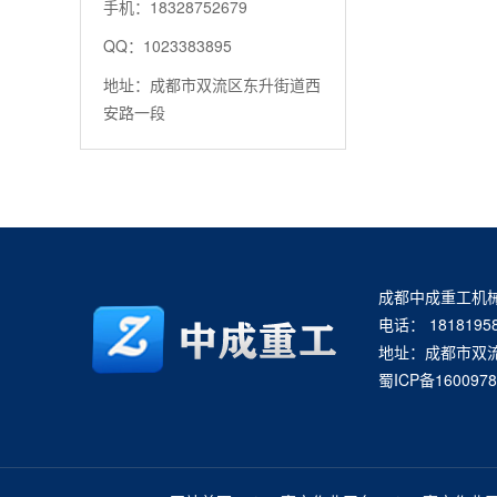
手机：18328752679
QQ：1023383895
地址：成都市双流区东升街道西
安路一段
成都中成重工机
电话： 1818195
地址：成都市双
蜀ICP备1600978