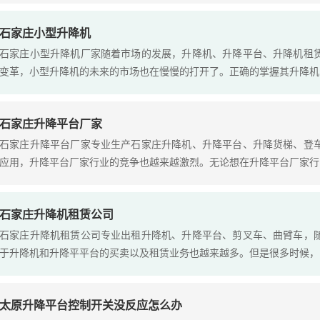
石家庄小型升降机
石家庄小型升降机厂家随着市场的发展，升降机、升降平台、升降机租
变革，小型升降机的未来的市场也在慢慢的打开了。正确的掌握其升降机..
石家庄升降平台厂家
石家庄升降平台厂家专业生产石家庄升降机、升降平台、升降货梯、登
应用，升降平台厂家行业的竞争也越来越激烈。无论想在升降平台厂家行..
石家庄升降机租赁公司
石家庄升降机租赁公司专业出租升降机、升降平台、剪叉车、曲臂车，
于升降机和升降平平台的买卖以及租赁业务也越来越多。但是很多时候，..
太原升降平台控制开关没反应怎么办