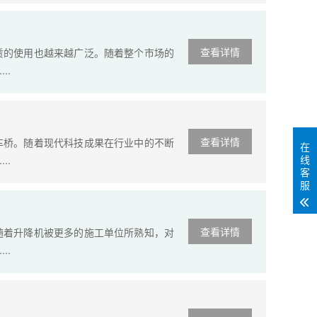
查看详情
赁的使用也越来越广泛。随着整个市场的
..
查看详情
车桥。随着现代科技成果在行业中的不断
在
线
..
客
服
查看详情
随着升降机被更多的施工单位所熟知，对
..