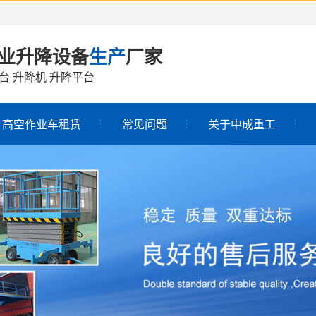
业升降设备
生产
厂家
台 升降机 升降平台
高空作业车租赁
常见问题
关于中成重工