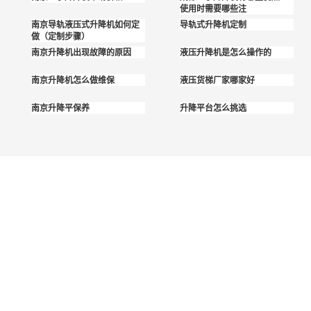
使用时需要哪些注
南京导轨液压式升降机如何定
导轨式升降机定制
做（定制步骤）
南京升降机出现故障的原因
液压升降机是怎么操作的
南京升降机怎么做维保
液压货梯厂家哪家好
南京升降平保养
升降平台怎么挑选
江苏中成重工升降机厂家
是一家专注于升降机平台的企业
强大、高效
专业的客服
率的一流服
团队、完善
务团队
的服务体系