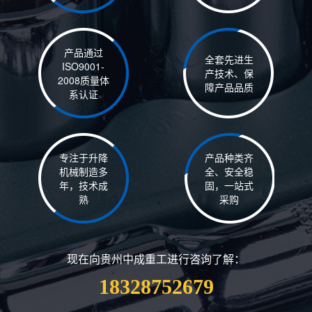
产品通过
全套先进生
ISO9001-
产技术、保
2008质量体
障产品品质
系认证
专注于升降
产品种类齐
机械制造多
全、安全稳
年，技术成
固，一站式
熟
采购
现在向贵州中成重工进行咨询了解：
18328752679