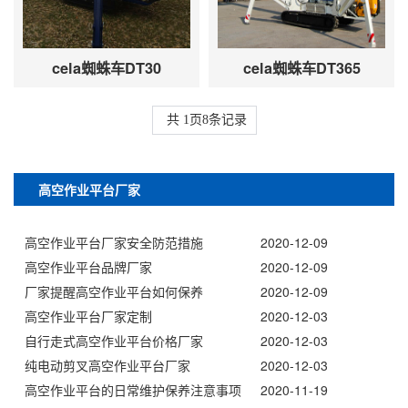
cela蜘蛛车DT30
cela蜘蛛车DT365
共
1
页
8
条记录
高空作业平台厂家
高空作业平台厂家安全防范措施
2020-12-09
高空作业平台品牌厂家
2020-12-09
厂家提醒高空作业平台如何保养
2020-12-09
高空作业平台厂家定制
2020-12-03
自行走式高空作业平台价格厂家
2020-12-03
纯电动剪叉高空作业平台厂家
2020-12-03
高空作业平台的日常维护保养注意事项
2020-11-19