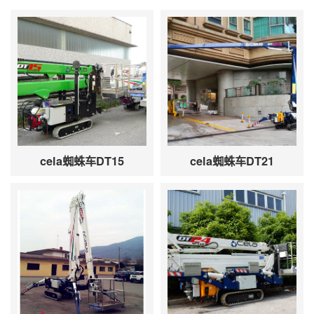
cela蜘蛛车DT15
cela蜘蛛车DT21